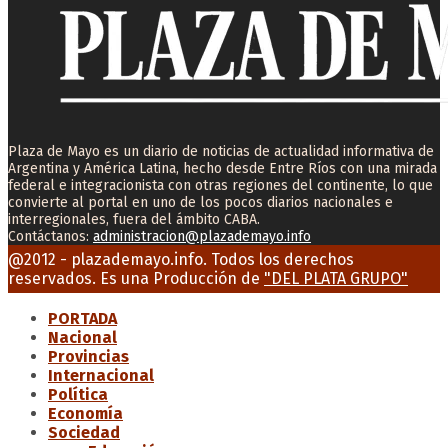
Plaza de Mayo es un diario de noticias de actualidad informativa de
Argentina y América Latina, hecho desde Entre Ríos con una mirada
federal e integracionista con otras regiones del continente, lo que
convierte al portal en uno de los pocos diarios nacionales e
interregionales, fuera del ámbito CABA.
Contáctanos:
administracion@plazademayo.info
Facebook
Twitter
Instagram
Youtube
Email
@2012 - plazademayo.info. Todos los derechos
reservados. Es una Producción de
"DEL PLATA GRUPO"
PORTADA
Nacional
Provincias
Internacional
Política
Economía
Sociedad