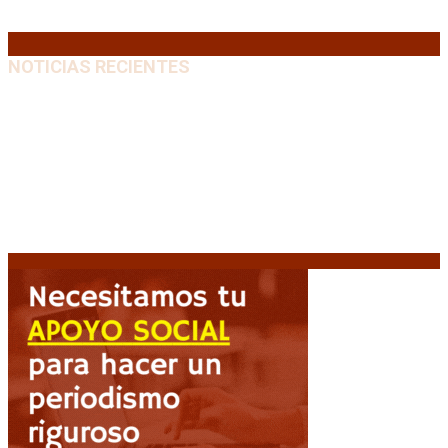
31
« Jul
NOTICIAS RECIENTES
Media sanción a la Ley de Inviolabilidad: un proyecto
amputado por la presión social y el rechazo federal
7
agosto, 2026
Desalojos exprés: El Senado aprobó la reforma que
acelera la desocupación de inmuebles
7 agosto, 2026
Brutal represión frente al Congreso durante la
protesta contra la reforma de la propiedad privada
7 agosto, 2026