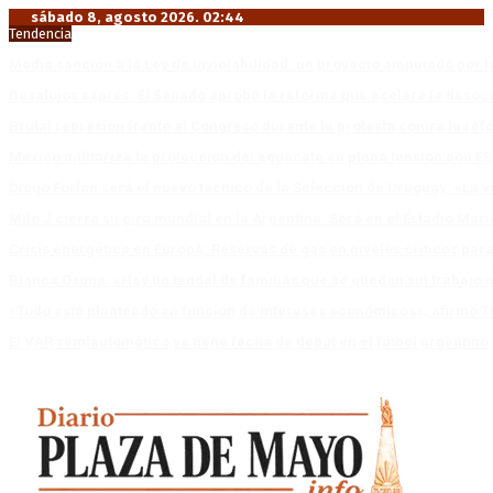
sábado 8, agosto 2026. 02:44
Tendencia
Media sanción a la Ley de Inviolabilidad: un proyecto amputado por l
Desalojos exprés: El Senado aprobó la reforma que acelera la deso
Brutal represión frente al Congreso durante la protesta contra la re
México militariza la protección del aguacate en plena tensión con EE
Diego Forlán será el nuevo técnico de la Selección de Uruguay: «La v
Milo J cierra su gira mundial en la Argentina: Será en el Estadio Mar
Crisis energética en Europa: Reservas de gas en niveles críticos para
Blanca Osuna: «Hay un tendal de familias que se quedan sin trabajo 
«Todo está planteado en función de intereses económicos», afirmó T
El VAR semiautomático ya tiene fecha de debut en el fútbol argentino