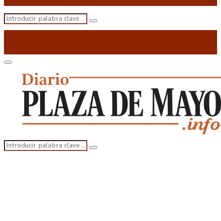
Search
Search
for:
Primary
Menu
Search
Search
for: