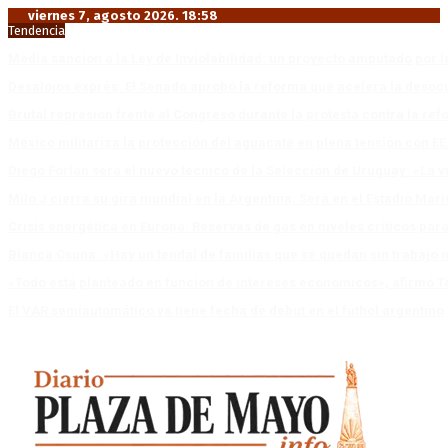
viernes 7, agosto 2026. 18:58
Tendencia
Media sanción a la Ley de Inviolabilidad: un proyecto amputado por l
Desalojos exprés: El Senado aprobó la reforma que acelera la deso
Brutal represión frente al Congreso durante la protesta contra la re
México militariza la protección del aguacate en plena tensión con EE
Diego Forlán será el nuevo técnico de la Selección de Uruguay: «La v
Milo J cierra su gira mundial en la Argentina: Será en el Estadio Mar
Crisis energética en Europa: Reservas de gas en niveles críticos para
Blanca Osuna: «Hay un tendal de familias que se quedan sin trabajo 
«Todo está planteado en función de intereses económicos», afirmó T
El VAR semiautomático ya tiene fecha de debut en el fútbol argentino