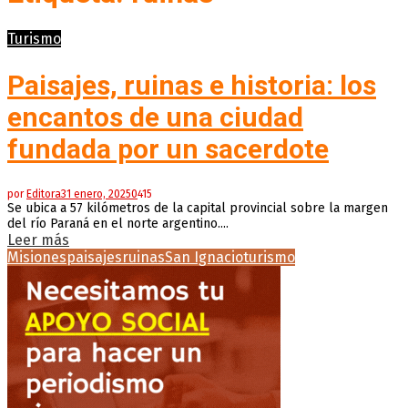
Turismo
Paisajes, ruinas e historia: los
encantos de una ciudad
fundada por un sacerdote
por
Editora
31 enero, 2025
0
415
Se ubica a 57 kilómetros de la capital provincial sobre la margen
del río Paraná en el norte argentino....
Leer más
Misiones
paisajes
ruinas
San Ignacio
turismo