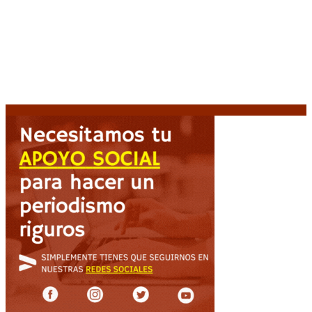
Media sanción a la Ley de Inviolabilidad: un proyecto
amputado por la presión social y el rechazo federal
7
agosto, 2026
Desalojos exprés: El Senado aprobó la reforma que
acelera la desocupación de inmuebles
7 agosto, 2026
Brutal represión frente al Congreso durante la
protesta contra la reforma de la propiedad privada
7 agosto, 2026