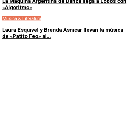
La Máquina Argentina de Danza llega a Lobos con
«Algoritmo»
Música & Literatura
Laura Esquivel y Brenda Asnicar llevan la música
de «Patito Feo» al...