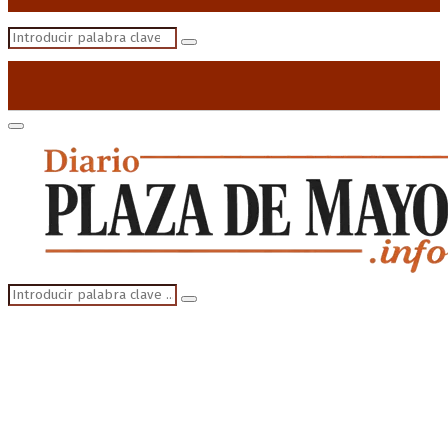
Search
Search
for:
Primary
Menu
Search
Search
for: