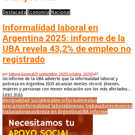
Destacada
Economía
Nacional
Informalidad laboral en
Argentina 2025: informe de la
UBA revela 43,2% de empleo no
registrado
por
Editora General
29 septiembre, 2025
1 octubre, 2025
0
407
Un informe de la UBA advierte que la informalidad laboral y
pobreza en Argentina 2025 alcanzan niveles récord. Jóvenes,
mujeres y personas con menor educación son los más afectados....
Leer más
desigualdad social
empleo informal
empleo
precario
informalidad laboral
jóvenes trabajadores
mujeres
trabajadoras
pobreza en Argentina
UBA informe