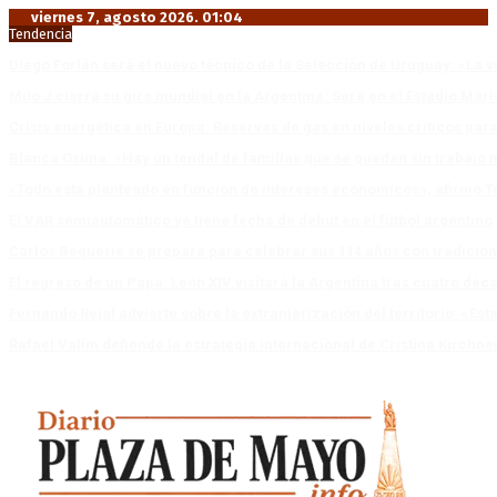
viernes 7, agosto 2026. 01:04
Tendencia
Diego Forlán será el nuevo técnico de la Selección de Uruguay: «La v
Milo J cierra su gira mundial en la Argentina: Será en el Estadio Mar
Crisis energética en Europa: Reservas de gas en niveles críticos para
Blanca Osuna: «Hay un tendal de familias que se quedan sin trabajo 
«Todo está planteado en función de intereses económicos», afirmó T
El VAR semiautomático ya tiene fecha de debut en el fútbol argentino
Carlos Beguerie se prepara para celebrar sus 114 años con tradició
El regreso de un Papa: León XIV visitará la Argentina tras cuatro déc
Fernando Rejal advierte sobre la extranjerización del territorio: «E
Rafael Valim defiende la estrategia internacional de Cristina Kirchne