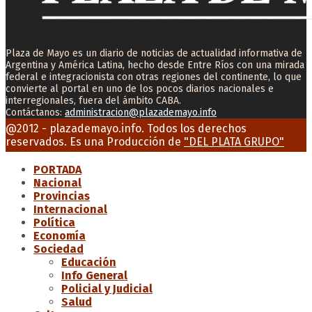
Plaza de Mayo es un diario de noticias de actualidad informativa de
Argentina y América Latina, hecho desde Entre Ríos con una mirada
federal e integracionista con otras regiones del continente, lo que
convierte al portal en uno de los pocos diarios nacionales e
interregionales, fuera del ámbito CABA.
Contáctanos:
administracion@plazademayo.info
Facebook
Twitter
Instagram
Youtube
Email
@2012 - plazademayo.info. Todos los derechos
reservados. Es una Producción de
"DEL PLATA GRUPO"
PORTADA
Nacional
Provincias
Internacional
Política
Economía
Sociedad
Educación
Info General
Policial y Judicial
Salud