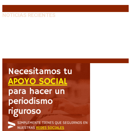
« Jul
NOTICIAS RECIENTES
Diego Forlán será el nuevo técnico de la Selección de
Uruguay: «La vuelta de la leyenda»
6 agosto, 2026
Milo J cierra su gira mundial en la Argentina: Será en
el Estadio Mario Alberto Kempes
6 agosto, 2026
Crisis energética en Europa: Reservas de gas en
niveles críticos para el invierno
6 agosto, 2026