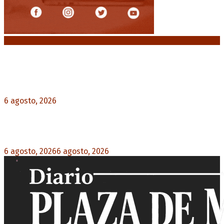
Noticias destacadas
Diego Forlán será el nuevo técnico de la
Selección de Uruguay: «La vuelta de la leyenda»
6 agosto, 2026
0
Milo J cierra su gira mundial en la Argentina:
Será en el Estadio Mario Alberto Kempes
6 agosto, 2026
6 agosto, 2026
0