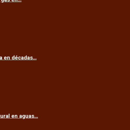
ca en décadas…
tural en aguas…