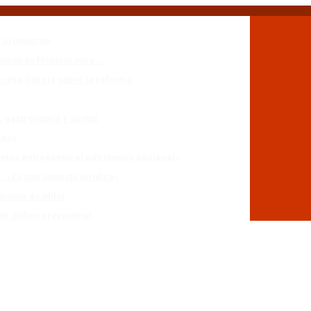
 el invierno
mientras Frigerio mira…
eresa García sobre la reforma
n, gastronomía y shows
adas
stamos entregando el patrimonio nacional»
r: «Es una apuesta jurídica»
entina de Milei
r déficit previsional