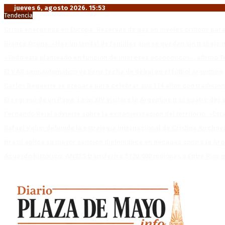
jueves 6, agosto 2026. 15:53
Tendencia
Crisis energética en Europa: Reservas de gas en niveles críticos para
Blanca Osuna: «Hay un tendal de familias que se quedan sin trabajo 
«Todo está planteado en función de intereses económicos», afirmó T
El VAR semiautomático ya tiene fecha de debut en el fútbol argentino
Carlos Beguerie se prepara para celebrar sus 114 años con tradició
El regreso de un Papa: León XIV visitará la Argentina tras cuatro déc
Fernando Rejal advierte sobre la extranjerización del territorio: «E
Rafael Valim defiende la estrategia internacional de Cristina Kirchne
Brasil aplica su mayor sanción diplomática en décadas contra la Arg
Acuerdo histórico: ANSES transferirá $120.000 millones a Entre Ríos po