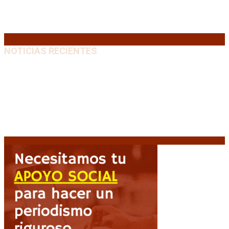
24
25
26
27
28
29
30
31
« Jul
NOTICIAS RECIENTES
Huracán venció a San Lorenzo y volvió a ganar en el
Nuevo Gasómetro después de 25 años
9 agosto, 2026
Turismo de egresados: Todavía hay tiempo para
acceder a las facilidades de pago para los viajes
9
agosto, 2026
Emergencia en Canadá: incendios forestales obligan
a evacuar a más de 20.000 personas
9 agosto, 2026