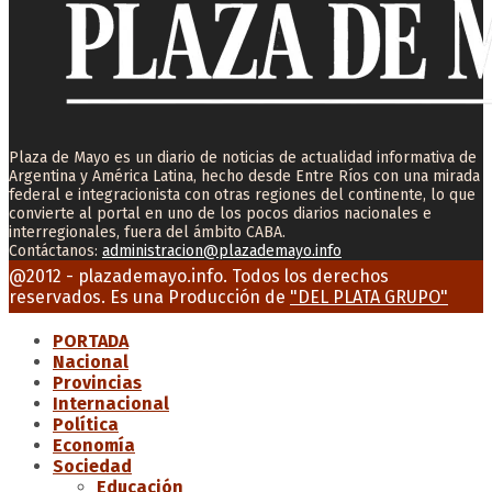
Plaza de Mayo es un diario de noticias de actualidad informativa de
Argentina y América Latina, hecho desde Entre Ríos con una mirada
federal e integracionista con otras regiones del continente, lo que
convierte al portal en uno de los pocos diarios nacionales e
interregionales, fuera del ámbito CABA.
Contáctanos:
administracion@plazademayo.info
Facebook
Twitter
Instagram
Youtube
Email
@2012 - plazademayo.info. Todos los derechos
reservados. Es una Producción de
"DEL PLATA GRUPO"
PORTADA
Nacional
Provincias
Internacional
Política
Economía
Sociedad
Educación