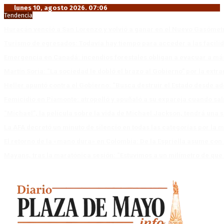
lunes 10, agosto 2026. 07:06
Tendencia
Huracán venció a San Lorenzo y volvió a ganar en el Nuevo Gasóme
Turismo de egresados: Todavía hay tiempo para acceder a las facili
Emergencia en Canadá: incendios forestales obligan a evacuar a má
Martín Soria: “La sociedad le dobló el brazo al Gobierno” por la extra
Heller apuntó contra el Gobierno: “Busca destruir el Estado desde ad
Femicidio en Piamonte: atropelló y apuñaló a su expareja cuando salí
“Michael”, la película sobre la vida de Michael Jackson, tendrá una 
La AFA decretó un minuto de silencio en todas las categorías por la 
El retorno de la «mano dura» en Colombia: De la Espriella asume co
Mayans, tras la maratónica sesión: “Estuvimos a un milímetro de que 