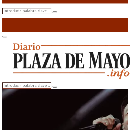
Search
Search
for:
Primary
Menu
Search
Search
for: