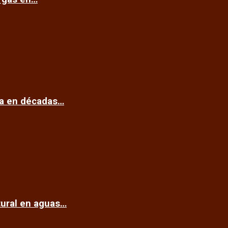
ca en décadas…
tural en aguas…