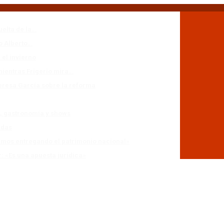
uelta de la…
io Alberto…
 el invierno
mientras Frigerio mira…
eresa García sobre la reforma
n, gastronomía y shows
adas
stamos entregando el patrimonio nacional»
r: «Es una apuesta jurídica»