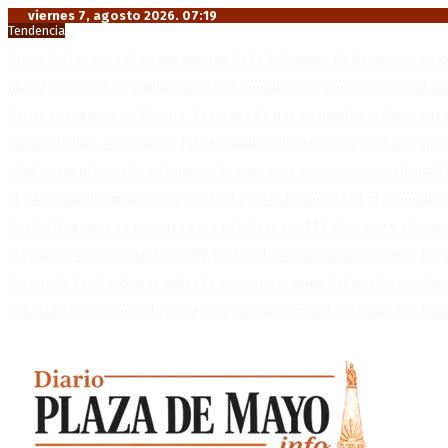
viernes 7, agosto 2026. 07:19
Tendencia
Diego Forlán será el nuevo técnico de la Selección de Uruguay: «La v
Milo J cierra su gira mundial en la Argentina: Será en el Estadio Mar
Crisis energética en Europa: Reservas de gas en niveles críticos para
Blanca Osuna: «Hay un tendal de familias que se quedan sin trabajo 
«Todo está planteado en función de intereses económicos», afirmó T
El VAR semiautomático ya tiene fecha de debut en el fútbol argentino
Carlos Beguerie se prepara para celebrar sus 114 años con tradició
El regreso de un Papa: León XIV visitará la Argentina tras cuatro déc
Fernando Rejal advierte sobre la extranjerización del territorio: «E
Rafael Valim defiende la estrategia internacional de Cristina Kirchne