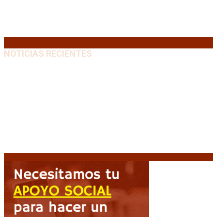
24
25
26
27
28
29
30
31
« Jul
NOTICIAS RECIENTES
El retorno de la «mano dura» en Colombia: De la
Espriella asume con una agenda de militarización y
ruptura
8 agosto, 2026
Mayans, tras la maratónica sesión: “Estuvimos a un
milímetro de que se caiga la ley completa”
8 agosto,
2026
Capitanich: “Argentina no tiene un problema de
protección de la propiedad, sino de acceso”
8
agosto, 2026