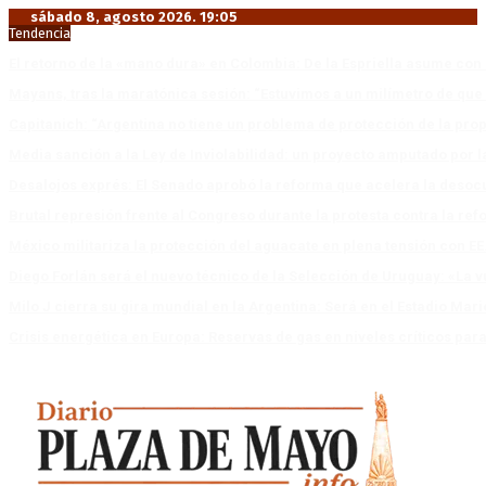
sábado 8, agosto 2026. 19:05
Tendencia
El retorno de la «mano dura» en Colombia: De la Espriella asume co
Mayans, tras la maratónica sesión: “Estuvimos a un milímetro de que 
Capitanich: “Argentina no tiene un problema de protección de la pro
Media sanción a la Ley de Inviolabilidad: un proyecto amputado por l
Desalojos exprés: El Senado aprobó la reforma que acelera la deso
Brutal represión frente al Congreso durante la protesta contra la re
México militariza la protección del aguacate en plena tensión con EE
Diego Forlán será el nuevo técnico de la Selección de Uruguay: «La v
Milo J cierra su gira mundial en la Argentina: Será en el Estadio Mar
Crisis energética en Europa: Reservas de gas en niveles críticos para