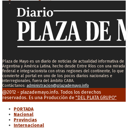
Plaza de Mayo es un diario de noticias de actualidad informativa de
Argentina y América Latina, hecho desde Entre Ríos con una mirada
federal e integracionista con otras regiones del continente, lo que
convierte al portal en uno de los pocos diarios nacionales e
interregionales, fuera del ámbito CABA.
Contáctanos:
administracion@plazademayo.info
Facebook
Twitter
Instagram
Youtube
Email
@2012 - plazademayo.info. Todos los derechos
reservados. Es una Producción de
"DEL PLATA GRUPO"
PORTADA
Nacional
Provincias
Internacional