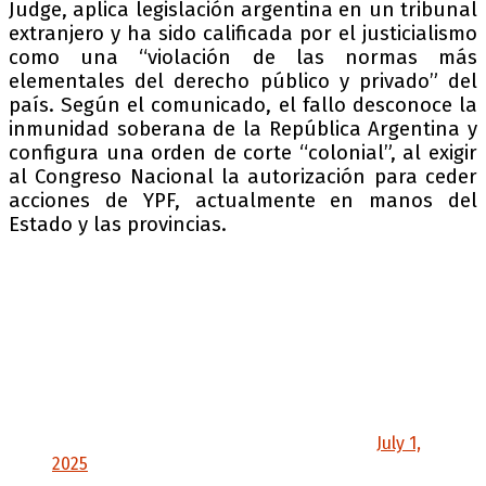
Judge, aplica legislación argentina en un tribunal
extranjero y ha sido calificada por el justicialismo
como una “violación de las normas más
elementales del derecho público y privado” del
país. Según el comunicado, el fallo desconoce la
inmunidad soberana de la República Argentina y
configura una orden de corte “colonial”, al exigir
al Congreso Nacional la autorización para ceder
acciones de YPF, actualmente en manos del
Estado y las provincias.
El Partido Justicialista, en defensa de la
soberanía nacional, se opone y se opondrá a la
entrega de YPF.
Una vez más, la Senior United District Judge
Loretta A. Preska que, al juzgar en el caso YPF
aplicando ley argentina violó las más
elementales normas del derecho público y…
— Partido Justicialista (@p_justicialista)
July 1,
2025