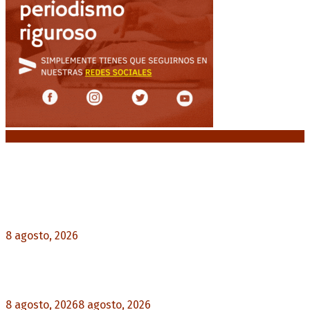
Noticias destacadas
El retorno de la «mano dura» en Colombia: De la
Espriella asume con una agenda de militarización
y ruptura
8 agosto, 2026
0
Mayans, tras la maratónica sesión: “Estuvimos a
un milímetro de que se caiga la ley completa”
8 agosto, 2026
8 agosto, 2026
0