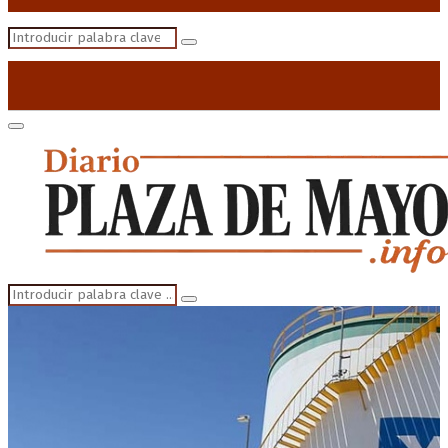
Search
Search
for:
Primary
Menu
Search
Search
for: