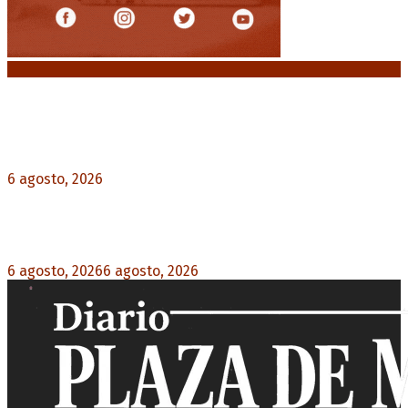
Noticias destacadas
Diego Forlán será el nuevo técnico de la
Selección de Uruguay: «La vuelta de la leyenda»
6 agosto, 2026
0
Milo J cierra su gira mundial en la Argentina:
Será en el Estadio Mario Alberto Kempes
6 agosto, 2026
6 agosto, 2026
0