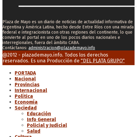
Plaza de Mayo es un diario de noticias de actualidad informativa de
Argentina y América Latina, hecho desde Entre Ríos con una mirada
federal e integracionista con otras regiones del continente, lo que
convierte al portal en uno de los pocos diarios nacionales e
interregionales, fuera del ámbito CABA.
Contáctanos:
administracion@plazademayo.info
Facebook
Twitter
Instagram
Youtube
Email
@2012 - plazademayo.info. Todos los derechos
reservados. Es una Producción de
"DEL PLATA GRUPO"
PORTADA
Nacional
Provincias
Internacional
Política
Economía
Sociedad
Educación
Info General
Policial y Judicial
Salud
Cultura