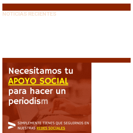
« Jul
NOTICIAS RECIENTES
Diego Forlán será el nuevo técnico de la Selección de
Uruguay: «La vuelta de la leyenda»
6 agosto, 2026
Milo J cierra su gira mundial en la Argentina: Será en
el Estadio Mario Alberto Kempes
6 agosto, 2026
Crisis energética en Europa: Reservas de gas en
niveles críticos para el invierno
6 agosto, 2026