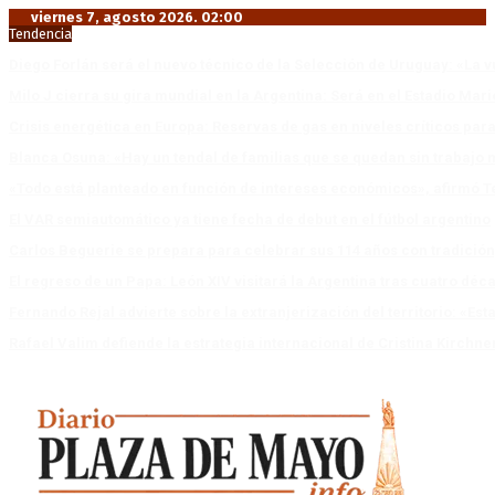
viernes 7, agosto 2026. 02:00
Tendencia
Diego Forlán será el nuevo técnico de la Selección de Uruguay: «La v
Milo J cierra su gira mundial en la Argentina: Será en el Estadio Mar
Crisis energética en Europa: Reservas de gas en niveles críticos para
Blanca Osuna: «Hay un tendal de familias que se quedan sin trabajo 
«Todo está planteado en función de intereses económicos», afirmó T
El VAR semiautomático ya tiene fecha de debut en el fútbol argentino
Carlos Beguerie se prepara para celebrar sus 114 años con tradició
El regreso de un Papa: León XIV visitará la Argentina tras cuatro déc
Fernando Rejal advierte sobre la extranjerización del territorio: «E
Rafael Valim defiende la estrategia internacional de Cristina Kirchne