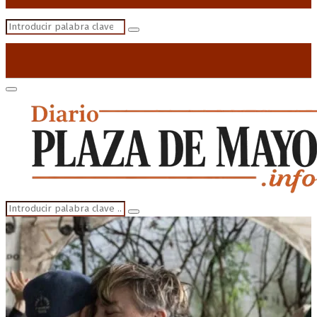
Search
Search
for:
Primary
Menu
Search
Search
for: