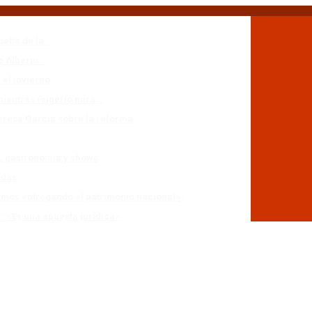
uelta de la…
io Alberto…
 el invierno
mientras Frigerio mira…
eresa García sobre la reforma
n, gastronomía y shows
adas
stamos entregando el patrimonio nacional»
r: «Es una apuesta jurídica»