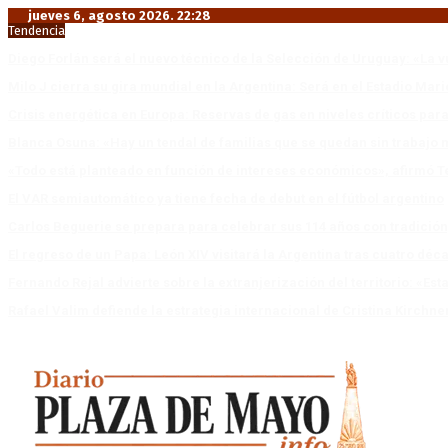
jueves 6, agosto 2026. 22:28
Tendencia
Diego Forlán será el nuevo técnico de la Selección de Uruguay: «La v
Milo J cierra su gira mundial en la Argentina: Será en el Estadio Mar
Crisis energética en Europa: Reservas de gas en niveles críticos para
Blanca Osuna: «Hay un tendal de familias que se quedan sin trabajo 
«Todo está planteado en función de intereses económicos», afirmó T
El VAR semiautomático ya tiene fecha de debut en el fútbol argentino
Carlos Beguerie se prepara para celebrar sus 114 años con tradició
El regreso de un Papa: León XIV visitará la Argentina tras cuatro déc
Fernando Rejal advierte sobre la extranjerización del territorio: «E
Rafael Valim defiende la estrategia internacional de Cristina Kirchne