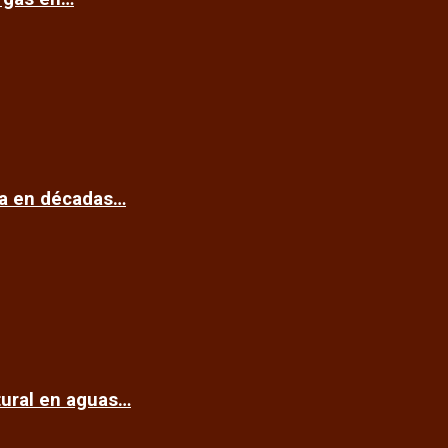
ca en décadas…
tural en aguas…