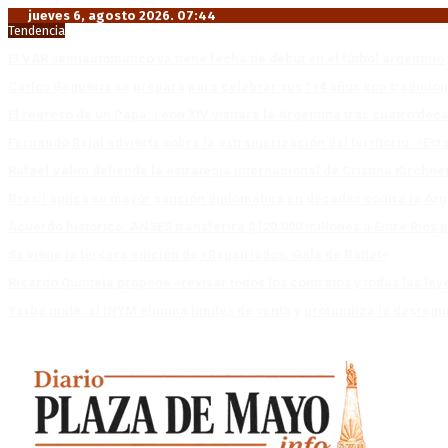
jueves 6, agosto 2026. 07:44
Tendencia
El VAR semiautomático ya tiene fecha de debut en el fútbol argentino
Carlos Beguerie se prepara para celebrar sus 114 años con tradició
El regreso de un Papa: León XIV visitará la Argentina tras cuatro déc
Fernando Rejal advierte sobre la extranjerización del territorio: «E
Rafael Valim defiende la estrategia internacional de Cristina Kirchne
Brasil aplica su mayor sanción diplomática en décadas contra la Arg
Acuerdo histórico: ANSES transferirá $120.000 millones a Entre Ríos po
Se viene la tercera edición de «Repatriados, Gala de Ballet»
Ricardo Quintela propone «revisar todos los contratos y todas las ley
Yerba mate: el INYM elimina límites de venta y profundiza la desregu