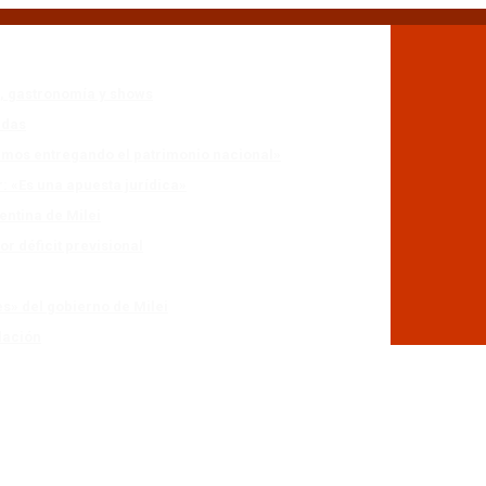
n, gastronomía y shows
adas
stamos entregando el patrimonio nacional»
r: «Es una apuesta jurídica»
entina de Milei
r déficit previsional
es» del gobierno de Milei
lación