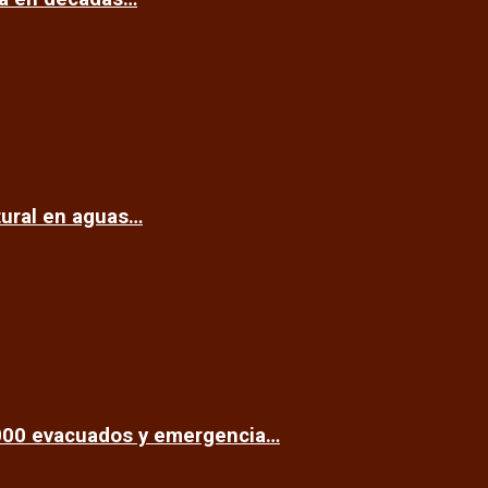
tural en aguas…
.000 evacuados y emergencia…