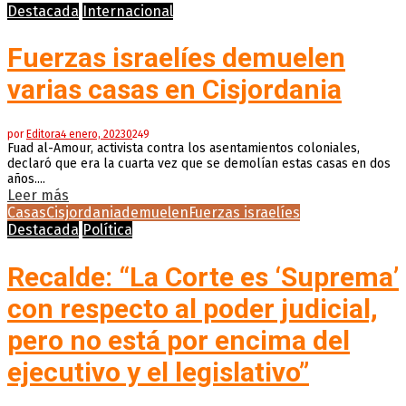
Destacada
Internacional
Fuerzas israelíes demuelen
varias casas en Cisjordania
por
Editora
4 enero, 2023
0
249
Fuad al-Amour, activista contra los asentamientos coloniales,
declaró que era la cuarta vez que se demolían estas casas en dos
años....
Leer más
Casas
Cisjordania
demuelen
Fuerzas israelíes
Destacada
Política
Recalde: “La Corte es ‘Suprema’
con respecto al poder judicial,
pero no está por encima del
ejecutivo y el legislativo”