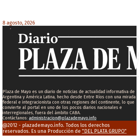
La AFA decretó un minuto de silencio en todas
las categorías por la muerte de Jorge Messi
8 agosto, 2026
0
Plaza de Mayo es un diario de noticias de actualidad informativa de
Argentina y América Latina, hecho desde Entre Ríos con una mirada
federal e integracionista con otras regiones del continente, lo que
convierte al portal en uno de los pocos diarios nacionales e
interregionales, fuera del ámbito CABA.
Contáctanos:
administracion@plazademayo.info
Facebook
Twitter
Instagram
Youtube
Email
@2012 - plazademayo.info. Todos los derechos
reservados. Es una Producción de
"DEL PLATA GRUPO"