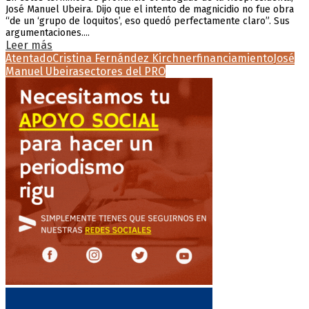
José Manuel Ubeira. Dijo que el intento de magnicidio no fue obra
“de un ‘grupo de loquitos’, eso quedó perfectamente claro”. Sus
argumentaciones....
Leer más
Atentado
Cristina Fernández Kirchner
financiamiento
José
Manuel Ubeira
sectores del PRO