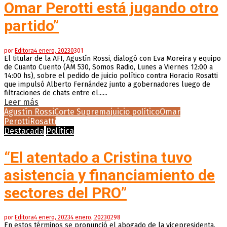
Omar Perotti está jugando otro
partido”
por
Editora
4 enero, 2023
0
301
El titular de la AFI, Agustín Rossi, dialogó con Eva Moreira y equipo
de Cuanto Cuento (AM 530, Somos Radio, Lunes a Viernes 12:00 a
14:00 hs), sobre el pedido de juicio político contra Horacio Rosatti
que impulsó Alberto Fernández junto a gobernadores luego de
filtraciones de chats entre el......
Leer más
Agustín Rossi
Corte Suprema
juicio político
Omar
Perotti
Rosatti
Destacada
Política
“El atentado a Cristina tuvo
asistencia y financiamiento de
sectores del PRO”
por
Editora
4 enero, 2023
4 enero, 2023
0
298
En estos términos se pronunció el abogado de la vicepresidenta,