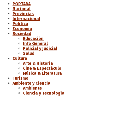
PORTADA
Nacional
Provincias
Internacional
Política
Economía
Sociedad
Educación
Info General
Policial y Judicial
Salud
Cultura
Arte & Historia
Cine & Espectáculo
Música & Literatura
Turismo
Ambiente y Ciencia
Ambiente
Ciencia y Tecnología