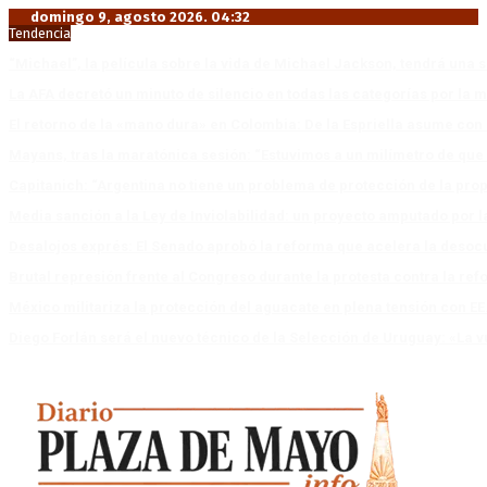
domingo 9, agosto 2026. 04:32
Tendencia
“Michael”, la película sobre la vida de Michael Jackson, tendrá una 
La AFA decretó un minuto de silencio en todas las categorías por la 
El retorno de la «mano dura» en Colombia: De la Espriella asume co
Mayans, tras la maratónica sesión: “Estuvimos a un milímetro de que 
Capitanich: “Argentina no tiene un problema de protección de la pro
Media sanción a la Ley de Inviolabilidad: un proyecto amputado por l
Desalojos exprés: El Senado aprobó la reforma que acelera la deso
Brutal represión frente al Congreso durante la protesta contra la re
México militariza la protección del aguacate en plena tensión con EE
Diego Forlán será el nuevo técnico de la Selección de Uruguay: «La v