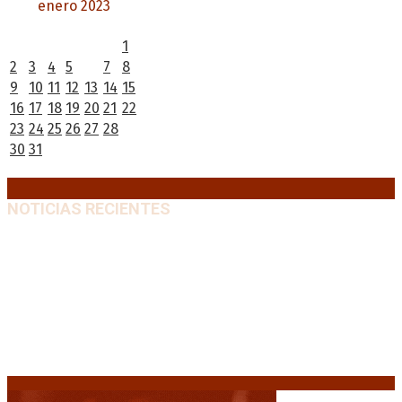
enero 2023
L
M
X
J
V
S
D
1
2
3
4
5
6
7
8
9
10
11
12
13
14
15
16
17
18
19
20
21
22
23
24
25
26
27
28
29
30
31
« Dic
Feb »
NOTICIAS RECIENTES
“Michael”, la película sobre la vida de Michael
Jackson, tendrá una secuela
8 agosto, 2026
La AFA decretó un minuto de silencio en todas las
categorías por la muerte de Jorge Messi
8 agosto,
2026
El retorno de la «mano dura» en Colombia: De la
Espriella asume con una agenda de militarización y
ruptura
8 agosto, 2026