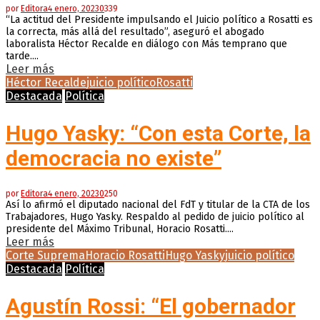
por
Editora
4 enero, 2023
0
339
“La actitud del Presidente impulsando el Juicio político a Rosatti es
la correcta, más allá del resultado”, aseguró el abogado
laboralista Héctor Recalde en diálogo con Más temprano que
tarde....
Leer más
Héctor Recalde
juicio político
Rosatti
Destacada
Política
Hugo Yasky: “Con esta Corte, la
democracia no existe”
por
Editora
4 enero, 2023
0
250
Así lo afirmó el diputado nacional del FdT y titular de la CTA de los
Trabajadores, Hugo Yasky. Respaldo al pedido de juicio político al
presidente del Máximo Tribunal, Horacio Rosatti....
Leer más
Corte Suprema
Horacio Rosatti
Hugo Yasky
juicio político
Destacada
Política
Agustín Rossi: “El gobernador