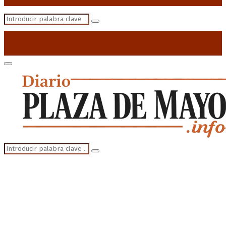
Search
Search
for:
Primary
Menu
Search
Search
for: