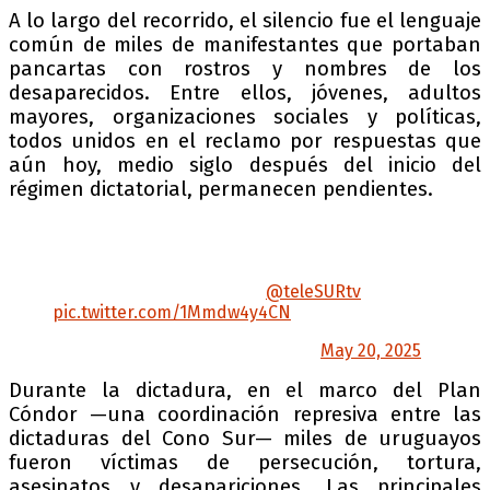
A lo largo del recorrido, el silencio fue el lenguaje
común de miles de manifestantes que portaban
pancartas con rostros y nombres de los
desaparecidos. Entre ellos, jóvenes, adultos
mayores, organizaciones sociales y políticas,
todos unidos en el reclamo por respuestas que
aún hoy, medio siglo después del inicio del
régimen dictatorial, permanecen pendientes.
Miles de manifestantes se congregan para
participar de una nueva Marcha del Silencio en
Uruguay. «30° veces Nunca Más, sepan
cumplir. ¿Dónde están? «.
@teleSURtv
pic.twitter.com/1Mmdw4y4CN
— Mateo Grille (@mateoteleSUR)
May 20, 2025
Durante la dictadura, en el marco del Plan
Cóndor —una coordinación represiva entre las
dictaduras del Cono Sur— miles de uruguayos
fueron víctimas de persecución, tortura,
asesinatos y desapariciones. Las principales