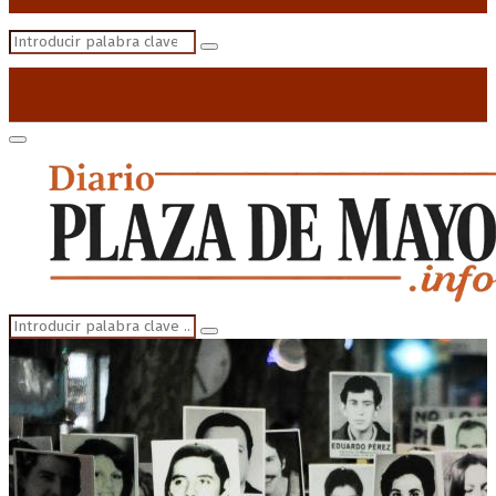
Search
Search
for:
Primary
Menu
Search
Search
for: