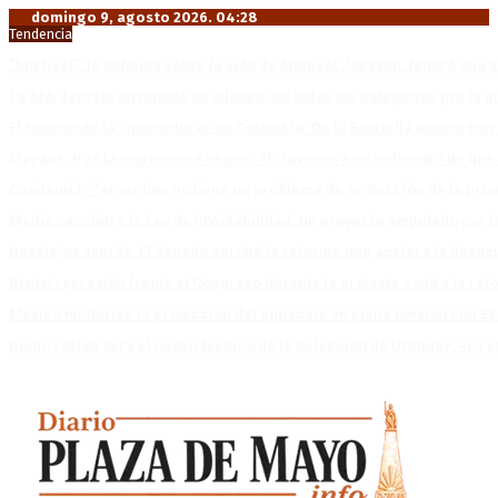
domingo 9, agosto 2026. 04:28
Tendencia
“Michael”, la película sobre la vida de Michael Jackson, tendrá una 
La AFA decretó un minuto de silencio en todas las categorías por la 
El retorno de la «mano dura» en Colombia: De la Espriella asume co
Mayans, tras la maratónica sesión: “Estuvimos a un milímetro de que 
Capitanich: “Argentina no tiene un problema de protección de la pro
Media sanción a la Ley de Inviolabilidad: un proyecto amputado por l
Desalojos exprés: El Senado aprobó la reforma que acelera la deso
Brutal represión frente al Congreso durante la protesta contra la re
México militariza la protección del aguacate en plena tensión con EE
Diego Forlán será el nuevo técnico de la Selección de Uruguay: «La v