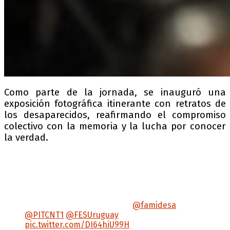
Como parte de la jornada, se inauguró una
exposición fotográfica itinerante con retratos de
los desaparecidos, reafirmando el compromiso
colectivo con la memoria y la lucha por conocer
la verdad.
AMELIA Sanjurjo Casal (41 años) fue
secuestrada por las Fuerzas Conjuntas en su
casa de Villa Colón y trasladada al centro de
detención clandestino “La Tablada” el 2 de
noviembre de 1977. Desde entonces,
permaneció DESAPARECIDA.
@famidesa
@PITCNT1
@FESUruguay
pic.twitter.com/DI64hiU99H