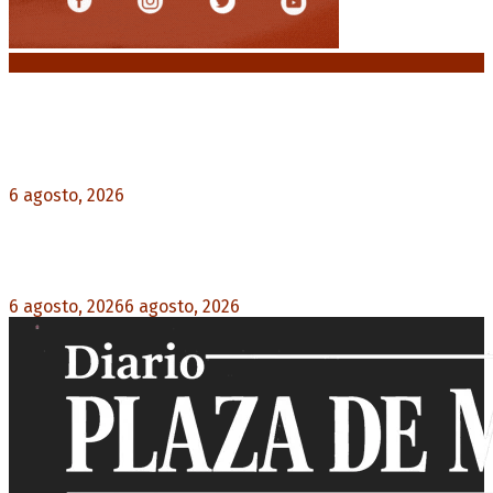
Noticias destacadas
Diego Forlán será el nuevo técnico de la
Selección de Uruguay: «La vuelta de la leyenda»
6 agosto, 2026
0
Milo J cierra su gira mundial en la Argentina:
Será en el Estadio Mario Alberto Kempes
6 agosto, 2026
6 agosto, 2026
0