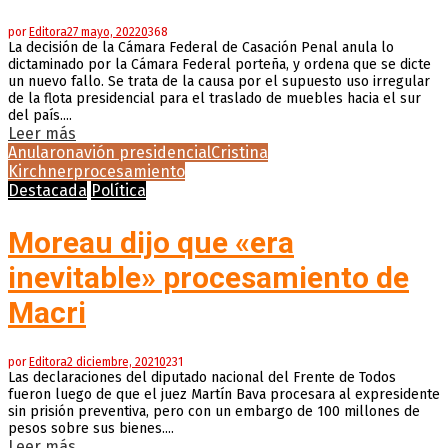
por
Editora
27 mayo, 2022
0
368
La decisión de la Cámara Federal de Casación Penal anula lo
dictaminado por la Cámara Federal porteña, y ordena que se dicte
un nuevo fallo. Se trata de la causa por el supuesto uso irregular
de la flota presidencial para el traslado de muebles hacia el sur
del país....
Leer más
Anularon
avión presidencial
Cristina
Kirchner
procesamiento
Destacada
Política
Moreau dijo que «era
inevitable» procesamiento de
Macri
por
Editora
2 diciembre, 2021
0
231
Las declaraciones del diputado nacional del Frente de Todos
fueron luego de que el juez Martín Bava procesara al expresidente
sin prisión preventiva, pero con un embargo de 100 millones de
pesos sobre sus bienes....
Leer más