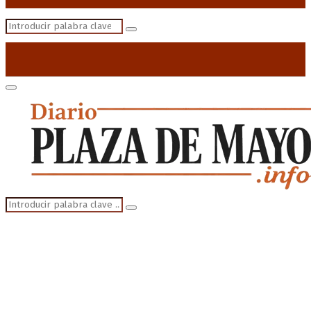
Search
Search
for:
Primary
Menu
Search
Search
for: