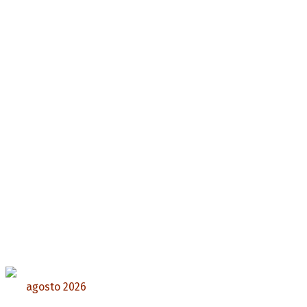
agosto 2026
L
M
X
J
V
S
D