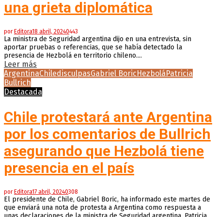
una grieta diplomática
por
Editora
18 abril, 2024
0
443
La ministra de Seguridad argentina dijo en una entrevista, sin
aportar pruebas o referencias, que se había detectado la
presencia de Hezbolá en territorio chileno....
Leer más
Argentina
Chile
disculpas
Gabriel Boric
Hezbolá
Patricia
Bullrich
Destacada
Chile protestará ante Argentina
por los comentarios de Bullrich
asegurando que Hezbolá tiene
presencia en el país
por
Editora
17 abril, 2024
0
308
El presidente de Chile, Gabriel Boric, ha informado este martes de
que enviará una nota de protesta a Argentina como respuesta a
unas declaraciones de la ministra de Seguridad argentina, Patricia