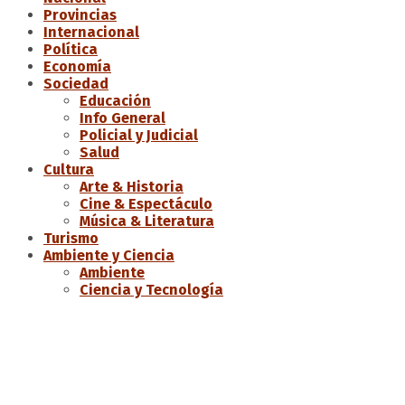
Provincias
Internacional
Política
Economía
Sociedad
Educación
Info General
Policial y Judicial
Salud
Cultura
Arte & Historia
Cine & Espectáculo
Música & Literatura
Turismo
Ambiente y Ciencia
Ambiente
Ciencia y Tecnología