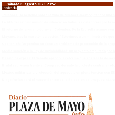
sábado 8, agosto 2026. 23:52
Tendencia
“Michael”, la película sobre la vida de Michael Jackson, tendrá una 
La AFA decretó un minuto de silencio en todas las categorías por la 
El retorno de la «mano dura» en Colombia: De la Espriella asume co
Mayans, tras la maratónica sesión: “Estuvimos a un milímetro de que 
Capitanich: “Argentina no tiene un problema de protección de la pro
Media sanción a la Ley de Inviolabilidad: un proyecto amputado por l
Desalojos exprés: El Senado aprobó la reforma que acelera la deso
Brutal represión frente al Congreso durante la protesta contra la re
México militariza la protección del aguacate en plena tensión con EE
Diego Forlán será el nuevo técnico de la Selección de Uruguay: «La v