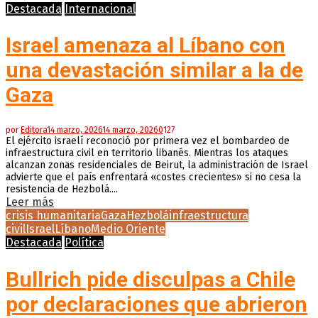
Destacada
Internacional
Israel amenaza al Líbano con
una devastación similar a la de
Gaza
por
Editora
14 marzo, 2026
14 marzo, 2026
0
127
El ejército israelí reconoció por primera vez el bombardeo de
infraestructura civil en territorio libanés. Mientras los ataques
alcanzan zonas residenciales de Beirut, la administración de Israel
advierte que el país enfrentará «costes crecientes» si no cesa la
resistencia de Hezbolá....
Leer más
crisis humanitaria
Gaza
Hezbolá
infraestructura
civil
Israel
Líbano
Medio Oriente
Destacada
Política
Bullrich pide disculpas a Chile
por declaraciones que abrieron