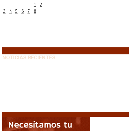
1
2
3
4
5
6
7
8
9
10
11
12
13
14
15
16
17
18
19
20
21
22
23
24
25
26
27
28
29
30
31
« Jul
NOTICIAS RECIENTES
“Michael”, la película sobre la vida de Michael
Jackson, tendrá una secuela
8 agosto, 2026
La AFA decretó un minuto de silencio en todas las
categorías por la muerte de Jorge Messi
8 agosto,
2026
El retorno de la «mano dura» en Colombia: De la
Espriella asume con una agenda de militarización y
ruptura
8 agosto, 2026