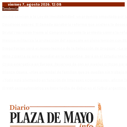
viernes 7, agosto 2026. 12:08
Tendencia
Media sanción a la Ley de Inviolabilidad: un proyecto amputado por l
Desalojos exprés: El Senado aprobó la reforma que acelera la deso
Brutal represión frente al Congreso durante la protesta contra la re
México militariza la protección del aguacate en plena tensión con EE
Diego Forlán será el nuevo técnico de la Selección de Uruguay: «La v
Milo J cierra su gira mundial en la Argentina: Será en el Estadio Mar
Crisis energética en Europa: Reservas de gas en niveles críticos para
Blanca Osuna: «Hay un tendal de familias que se quedan sin trabajo 
«Todo está planteado en función de intereses económicos», afirmó T
El VAR semiautomático ya tiene fecha de debut en el fútbol argentino