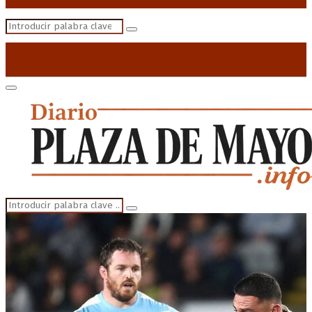
Search
Search
for:
Primary
Menu
Search
Search
for: