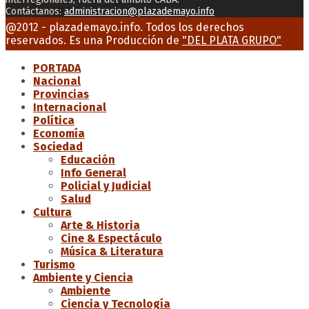
Contáctanos:
administracion@plazademayo.info
Facebook
Twitter
Instagram
Youtube
Email
@2012 - plazademayo.info. Todos los derechos
reservados. Es una Producción de
"DEL PLATA GRUPO"
PORTADA
Nacional
Provincias
Internacional
Política
Economía
Sociedad
Educación
Info General
Policial y Judicial
Salud
Cultura
Arte & Historia
Cine & Espectáculo
Música & Literatura
Turismo
Ambiente y Ciencia
Ambiente
Ciencia y Tecnología