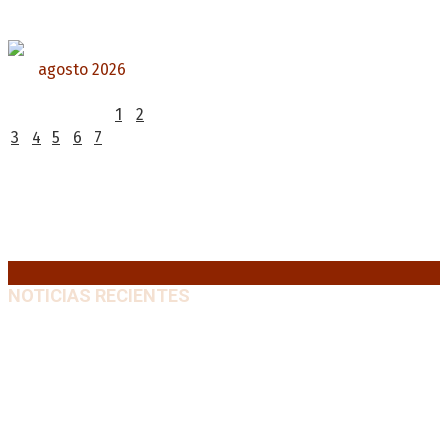
agosto 2026
L
M
X
J
V
S
D
1
2
3
4
5
6
7
8
9
10
11
12
13
14
15
16
17
18
19
20
21
22
23
24
25
26
27
28
29
30
31
« Jul
NOTICIAS RECIENTES
Media sanción a la Ley de Inviolabilidad: un proyecto
amputado por la presión social y el rechazo federal
7
agosto, 2026
Desalojos exprés: El Senado aprobó la reforma que
acelera la desocupación de inmuebles
7 agosto, 2026
Brutal represión frente al Congreso durante la