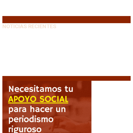
31
« Jul
NOTICIAS RECIENTES
Emergencia en Canadá: incendios forestales obligan
a evacuar a más de 20.000 personas
9 agosto, 2026
Martín Soria: “La sociedad le dobló el brazo al
Gobierno” por la extranjerización de tierras
9 agosto,
2026
Heller apuntó contra el Gobierno: “Busca destruir el
Estado desde adentro”
9 agosto, 2026