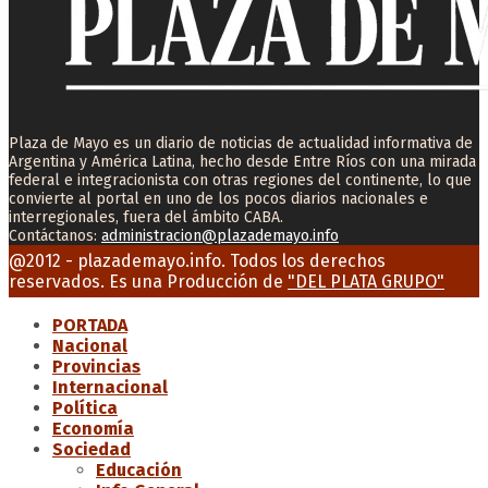
Plaza de Mayo es un diario de noticias de actualidad informativa de
Argentina y América Latina, hecho desde Entre Ríos con una mirada
federal e integracionista con otras regiones del continente, lo que
convierte al portal en uno de los pocos diarios nacionales e
interregionales, fuera del ámbito CABA.
Contáctanos:
administracion@plazademayo.info
Facebook
Twitter
Instagram
Youtube
Email
@2012 - plazademayo.info. Todos los derechos
reservados. Es una Producción de
"DEL PLATA GRUPO"
PORTADA
Nacional
Provincias
Internacional
Política
Economía
Sociedad
Educación