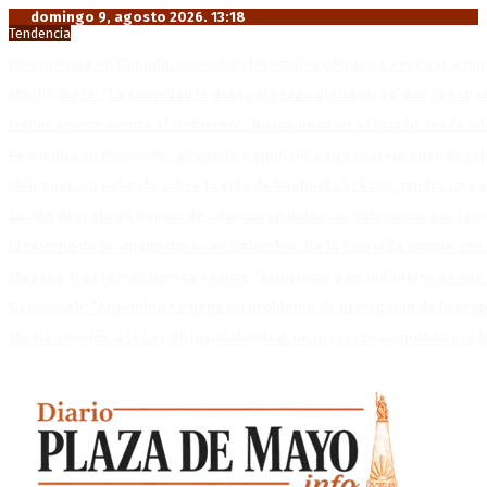
domingo 9, agosto 2026. 13:18
Tendencia
Emergencia en Canadá: incendios forestales obligan a evacuar a má
Martín Soria: “La sociedad le dobló el brazo al Gobierno” por la extra
Heller apuntó contra el Gobierno: “Busca destruir el Estado desde ad
Femicidio en Piamonte: atropelló y apuñaló a su expareja cuando salí
“Michael”, la película sobre la vida de Michael Jackson, tendrá una 
La AFA decretó un minuto de silencio en todas las categorías por la 
El retorno de la «mano dura» en Colombia: De la Espriella asume co
Mayans, tras la maratónica sesión: “Estuvimos a un milímetro de que 
Capitanich: “Argentina no tiene un problema de protección de la pro
Media sanción a la Ley de Inviolabilidad: un proyecto amputado por l