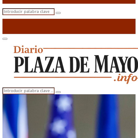
Search
Search
for:
Primary
Menu
Search
Search
for: