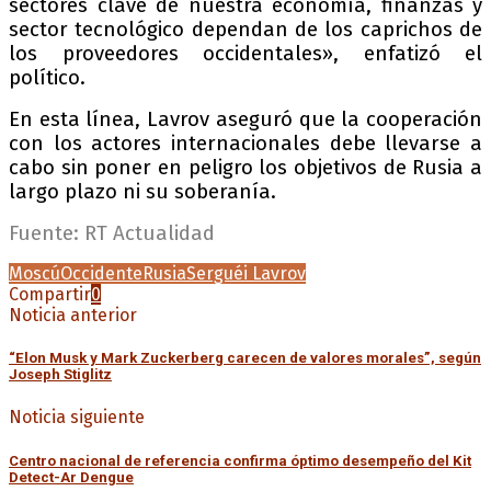
sectores clave de nuestra economía, finanzas y
sector tecnológico dependan de los caprichos de
los proveedores occidentales», enfatizó el
político.
En esta línea, Lavrov aseguró que la cooperación
con los actores internacionales debe llevarse a
cabo sin poner en peligro los objetivos de Rusia a
largo plazo ni su soberanía.
Fuente: RT Actualidad
Moscú
Occidente
Rusia
Serguéi Lavrov
Compartir
0
Noticia anterior
“Elon Musk y Mark Zuckerberg carecen de valores morales”, según
Joseph Stiglitz
Noticia siguiente
Centro nacional de referencia confirma óptimo desempeño del Kit
Detect-Ar Dengue