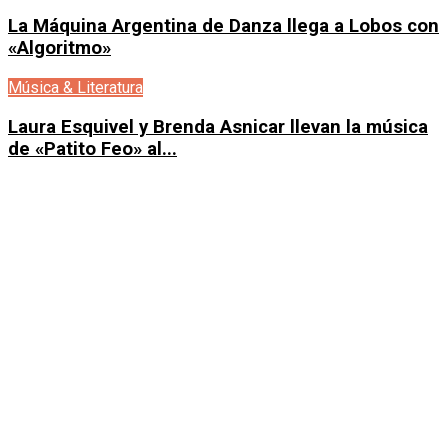
La Máquina Argentina de Danza llega a Lobos con
«Algoritmo»
Música & Literatura
Laura Esquivel y Brenda Asnicar llevan la música
de «Patito Feo» al...