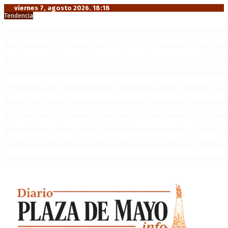
viernes 7, agosto 2026. 18:18
Tendencia
Media sanción a la Ley de Inviolabilidad: un proyecto amputado por l
Desalojos exprés: El Senado aprobó la reforma que acelera la deso
Brutal represión frente al Congreso durante la protesta contra la re
México militariza la protección del aguacate en plena tensión con EE
Diego Forlán será el nuevo técnico de la Selección de Uruguay: «La v
Milo J cierra su gira mundial en la Argentina: Será en el Estadio Mar
Crisis energética en Europa: Reservas de gas en niveles críticos para
Blanca Osuna: «Hay un tendal de familias que se quedan sin trabajo 
«Todo está planteado en función de intereses económicos», afirmó T
El VAR semiautomático ya tiene fecha de debut en el fútbol argentino