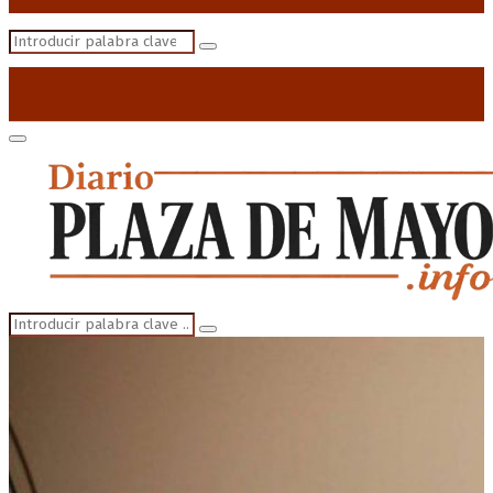
Search
Search
for:
Primary
Menu
Search
Search
for: