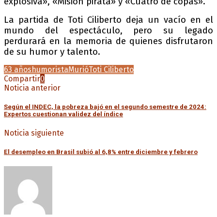
explosiva», «Misión pirata» y «Cuatro de copas».
La partida de Toti Ciliberto deja un vacío en el
mundo del espectáculo, pero su legado
perdurará en la memoria de quienes disfrutaron
de su humor y talento.
63 años
humorista
Murió
Toti Ciliberto
Compartir
0
Noticia anterior
Según el INDEC, la pobreza bajó en el segundo semestre de 2024:
Expertos cuestionan validez del índice
Noticia siguiente
El desempleo en Brasil subió al 6,8% entre diciembre y febrero