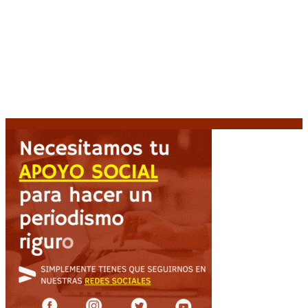
Media sanción a la Ley de Inviolabilidad: un proyecto
amputado por la presión social y el rechazo federal
7
agosto, 2026
Desalojos exprés: El Senado aprobó la reforma que
acelera la desocupación de inmuebles
7 agosto, 2026
Brutal represión frente al Congreso durante la
protesta contra la reforma de la propiedad privada
7 agosto, 2026