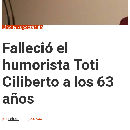
Cine & Espectáculo
Falleció el
humorista Toti
Ciliberto a los 63
años
por
Editora
1 abril, 2025
442