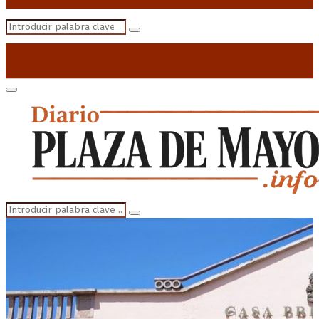
Search
Search
for:
Primary
Menu
Search
Search
for: