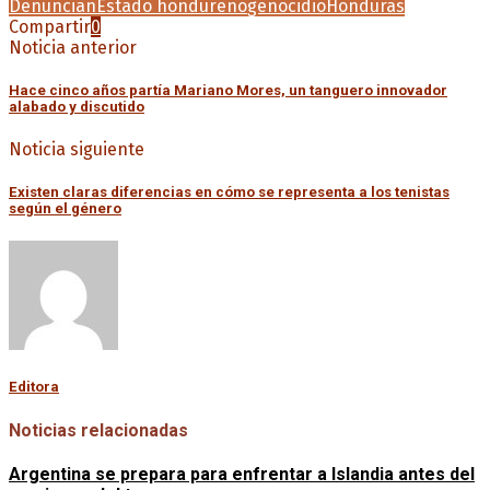
Denuncian
Estado hondureño
genocidio
Honduras
Compartir
0
Noticia anterior
Hace cinco años partía Mariano Mores, un tanguero innovador
alabado y discutido
Noticia siguiente
Existen claras diferencias en cómo se representa a los tenistas
según el género
Editora
Noticias relacionadas
Argentina se prepara para enfrentar a Islandia antes del