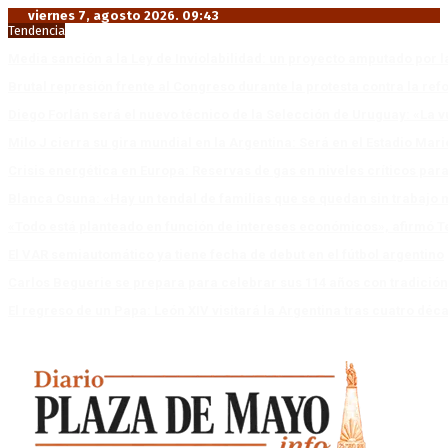
viernes 7, agosto 2026. 09:43
Tendencia
Media sanción a la Ley de Inviolabilidad: un proyecto amputado por l
Brutal represión frente al Congreso durante la protesta contra la re
Diego Forlán será el nuevo técnico de la Selección de Uruguay: «La v
Milo J cierra su gira mundial en la Argentina: Será en el Estadio Mar
Crisis energética en Europa: Reservas de gas en niveles críticos para
Blanca Osuna: «Hay un tendal de familias que se quedan sin trabajo 
«Todo está planteado en función de intereses económicos», afirmó T
El VAR semiautomático ya tiene fecha de debut en el fútbol argentino
Carlos Beguerie se prepara para celebrar sus 114 años con tradició
El regreso de un Papa: León XIV visitará la Argentina tras cuatro déc