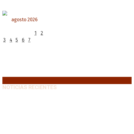
agosto 2026
L
M
X
J
V
S
D
1
2
3
4
5
6
7
8
9
10
11
12
13
14
15
16
17
18
19
20
21
22
23
24
25
26
27
28
29
30
31
« Jul
NOTICIAS RECIENTES
Media sanción a la Ley de Inviolabilidad: un proyecto
amputado por la presión social y el rechazo federal
7
agosto, 2026
Brutal represión frente al Congreso durante la
protesta contra la reforma de la propiedad privada
7 agosto, 2026