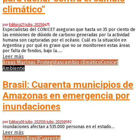
climático”
por
Editora
21 julio, 2025
0
475
Especialistas del CONICET aseguran que hasta un 35 por ciento de
las emisiones de dióxido de carbono generadas por la actividad
humana son capturadas por el océano. Cuál es la situación en
Argentina y por qué es grave que no se monitoreen estas áreas
por falta de fondos, bajo la......
Leer más
Áreas Marinas Protegidas
cambio climático
Conicet
Ambiente
Brasil: Cuarenta municipios de
Amazonas en emergencia por
inundaciones
por
Editora
10 julio, 2025
10 julio, 2025
0
582
Inundaciones afectan a 535.000 personas en el estado....
Leer más
Amazonas
Brasil
Cuarenta