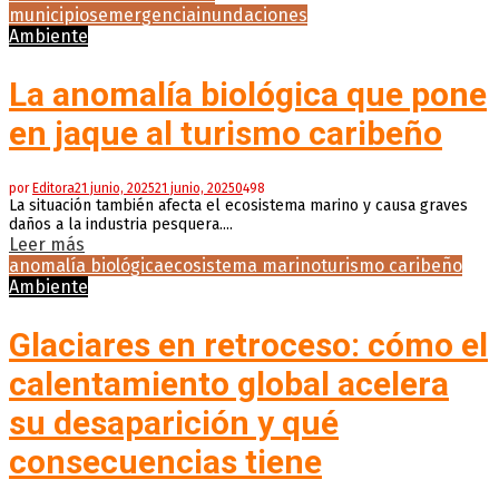
municipios
emergencia
inundaciones
Ambiente
La anomalía biológica que pone
en jaque al turismo caribeño
por
Editora
21 junio, 2025
21 junio, 2025
0
498
La situación también afecta el ecosistema marino y causa graves
daños a la industria pesquera....
Leer más
anomalía biológica
ecosistema marino
turismo caribeño
Ambiente
Glaciares en retroceso: cómo el
calentamiento global acelera
su desaparición y qué
consecuencias tiene