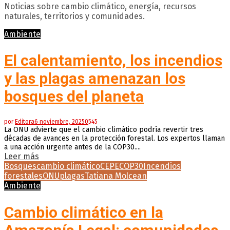
Noticias sobre cambio climático, energía, recursos
naturales, territorios y comunidades.
Ambiente
El calentamiento, los incendios
y las plagas amenazan los
bosques del planeta
por
Editora
6 noviembre, 2025
0
545
La ONU advierte que el cambio climático podría revertir tres
décadas de avances en la protección forestal. Los expertos llaman
a una acción urgente antes de la COP30....
Leer más
Bosques
cambio climático
CEPE
COP30
Incendios
forestales
ONU
plagas
Tatiana Molcean
Ambiente
Cambio climático en la