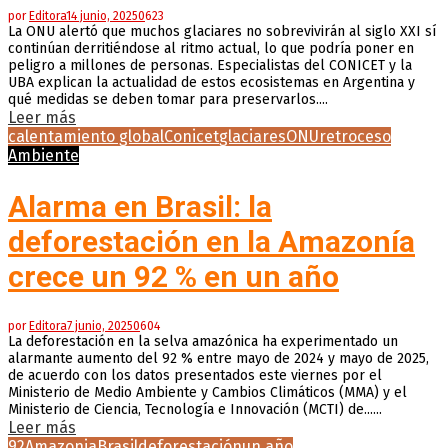
por
Editora
14 junio, 2025
0
623
La ONU alertó que muchos glaciares no sobrevivirán al siglo XXI sí
continúan derritiéndose al ritmo actual, lo que podría poner en
peligro a millones de personas. Especialistas del CONICET y la
UBA explican la actualidad de estos ecosistemas en Argentina y
qué medidas se deben tomar para preservarlos....
Leer más
calentamiento global
Conicet
glaciares
ONU
retroceso
Ambiente
Alarma en Brasil: la
deforestación en la Amazonía
crece un 92 % en un año
por
Editora
7 junio, 2025
0
604
La deforestación en la selva amazónica ha experimentado un
alarmante aumento del 92 % entre mayo de 2024 y mayo de 2025,
de acuerdo con los datos presentados este viernes por el
Ministerio de Medio Ambiente y Cambios Climáticos (MMA) y el
Ministerio de Ciencia, Tecnología e Innovación (MCTI) de......
Leer más
92
Amazonia
Brasil
deforestación
un año