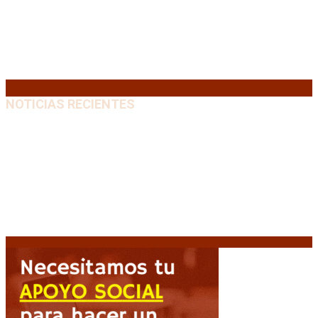
10
11
12
13
14
15
16
17
18
19
20
21
22
23
24
25
26
27
28
29
30
31
« Jul
NOTICIAS RECIENTES
“Michael”, la película sobre la vida de Michael
Jackson, tendrá una secuela
8 agosto, 2026
La AFA decretó un minuto de silencio en todas las
categorías por la muerte de Jorge Messi
8 agosto,
2026
El retorno de la «mano dura» en Colombia: De la
Espriella asume con una agenda de militarización y
ruptura
8 agosto, 2026