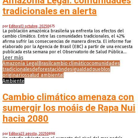
Amazonía Legal: comunidades
tradicionales en alerta
por
Editora
13 octubre, 2025
0
675
La población amazónica brasileña ya enfrenta los efectos del
cambio climático. Entre las comunidades tradicionales, el 42%
afirma sufrir las consecuencias de manera directa. El informe fue
elaborado por la Agencia de Brasil (EBC) a partir de una encuesta
publicada esta semana por el Observatorio de Salud Pública....
Leer más
Amazonía Legal
Brasil
cambio climático
comunidades
tradicionales
deforestación
desigualdad
pueblos
originarios
salud ambiental
Ambiente
Cambio climático amenaza con
sumergir los moáis de Rapa Nui
hacia 2080
por
Editora
23 agosto, 2025
0
898