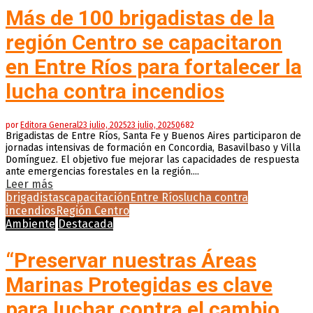
Más de 100 brigadistas de la
región Centro se capacitaron
en Entre Ríos para fortalecer la
lucha contra incendios
por
Editora General
23 julio, 2025
23 julio, 2025
0
682
Brigadistas de Entre Ríos, Santa Fe y Buenos Aires participaron de
jornadas intensivas de formación en Concordia, Basavilbaso y Villa
Domínguez. El objetivo fue mejorar las capacidades de respuesta
ante emergencias forestales en la región....
Leer más
brigadistas
capacitación
Entre Ríos
lucha contra
incendios
Región Centro
Ambiente
Destacada
“Preservar nuestras Áreas
Marinas Protegidas es clave
para luchar contra el cambio