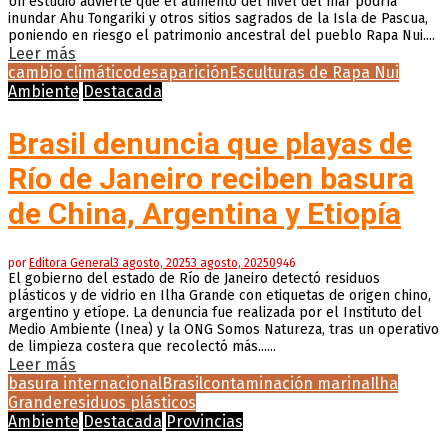
Un estudio advierte que el aumento del nivel del mar podría
inundar Ahu Tongariki y otros sitios sagrados de la Isla de Pascua,
poniendo en riesgo el patrimonio ancestral del pueblo Rapa Nui....
Leer más
cambio climático
desaparición
Esculturas de Rapa Nui
Ambiente
Destacada
Brasil denuncia que playas de
Río de Janeiro reciben basura
de China, Argentina y Etiopía
por
Editora General
3 agosto, 2025
3 agosto, 2025
0
946
El gobierno del estado de Río de Janeiro detectó residuos
plásticos y de vidrio en Ilha Grande con etiquetas de origen chino,
argentino y etíope. La denuncia fue realizada por el Instituto del
Medio Ambiente (Inea) y la ONG Somos Natureza, tras un operativo
de limpieza costera que recolectó más......
Leer más
basura internacional
Brasil
contaminación marina
Ilha
Grande
residuos plásticos
Ambiente
Destacada
Provincias