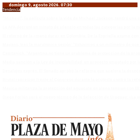
domingo 9, agosto 2026. 07:30
Tendencia
“Michael”, la película sobre la vida de Michael Jackson, tendrá una 
La AFA decretó un minuto de silencio en todas las categorías por la 
El retorno de la «mano dura» en Colombia: De la Espriella asume co
Mayans, tras la maratónica sesión: “Estuvimos a un milímetro de que 
Capitanich: “Argentina no tiene un problema de protección de la pro
Media sanción a la Ley de Inviolabilidad: un proyecto amputado por l
Desalojos exprés: El Senado aprobó la reforma que acelera la deso
Brutal represión frente al Congreso durante la protesta contra la re
México militariza la protección del aguacate en plena tensión con EE
Diego Forlán será el nuevo técnico de la Selección de Uruguay: «La v