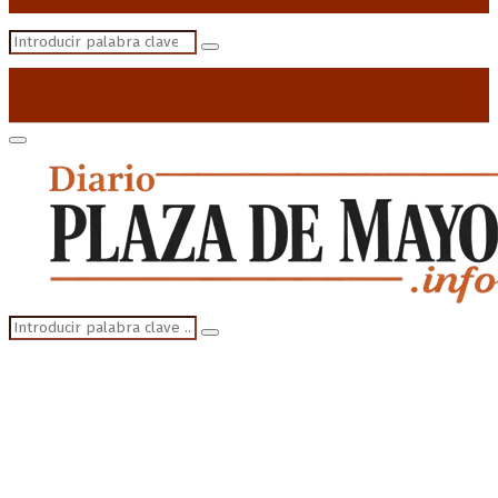
Search
Search
for:
Primary
Menu
Search
Search
for: