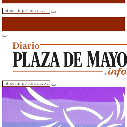
Search
Search
for:
Primary
Menu
Search
Search
for: