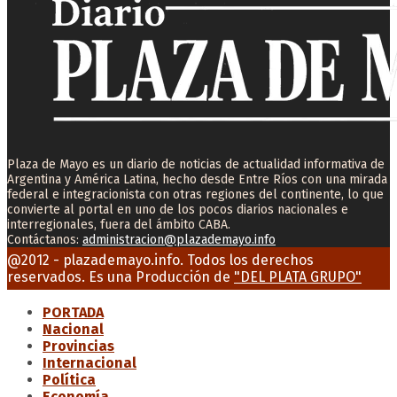
Plaza de Mayo es un diario de noticias de actualidad informativa de
Argentina y América Latina, hecho desde Entre Ríos con una mirada
federal e integracionista con otras regiones del continente, lo que
convierte al portal en uno de los pocos diarios nacionales e
interregionales, fuera del ámbito CABA.
Contáctanos:
administracion@plazademayo.info
Facebook
Twitter
Instagram
Youtube
Email
@2012 - plazademayo.info. Todos los derechos
reservados. Es una Producción de
"DEL PLATA GRUPO"
PORTADA
Nacional
Provincias
Internacional
Política
Economía