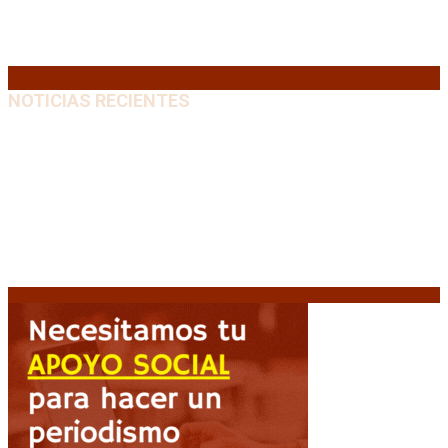
24
25
26
27
28
29
30
31
« Jul
NOTICIAS RECIENTES
Crisis energética en Europa: Reservas de gas en
niveles críticos para el invierno
6 agosto, 2026
Blanca Osuna: «Hay un tendal de familias que se
quedan sin trabajo mientras Frigerio mira para otro
lado»
6 agosto, 2026
«Todo está planteado en función de intereses
económicos», afirmó Teresa García sobre la reforma
6 agosto, 2026