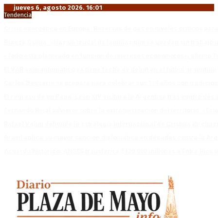
jueves 6, agosto 2026. 16:01
Tendencia
Crisis energética en Europa: Reservas de gas en niveles críticos para
Blanca Osuna: «Hay un tendal de familias que se quedan sin trabajo 
«Todo está planteado en función de intereses económicos», afirmó T
El VAR semiautomático ya tiene fecha de debut en el fútbol argentino
Carlos Beguerie se prepara para celebrar sus 114 años con tradició
El regreso de un Papa: León XIV visitará la Argentina tras cuatro déc
Fernando Rejal advierte sobre la extranjerización del territorio: «E
Rafael Valim defiende la estrategia internacional de Cristina Kirchne
Brasil aplica su mayor sanción diplomática en décadas contra la Arg
Acuerdo histórico: ANSES transferirá $120.000 millones a Entre Ríos po