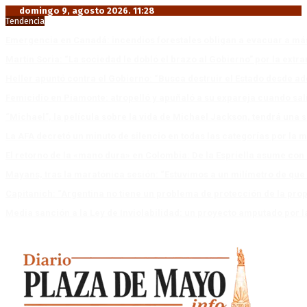
domingo 9, agosto 2026. 11:28
Tendencia
Emergencia en Canadá: incendios forestales obligan a evacuar a má
Martín Soria: “La sociedad le dobló el brazo al Gobierno” por la extra
Heller apuntó contra el Gobierno: “Busca destruir el Estado desde ad
Femicidio en Piamonte: atropelló y apuñaló a su expareja cuando salí
“Michael”, la película sobre la vida de Michael Jackson, tendrá una 
La AFA decretó un minuto de silencio en todas las categorías por la 
El retorno de la «mano dura» en Colombia: De la Espriella asume co
Mayans, tras la maratónica sesión: “Estuvimos a un milímetro de que 
Capitanich: “Argentina no tiene un problema de protección de la pro
Media sanción a la Ley de Inviolabilidad: un proyecto amputado por l