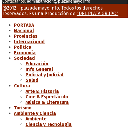
Contáctanos:
administracion@plazademayo.info
Facebook
Twitter
Instagram
Youtube
Email
@2012 - plazademayo.info. Todos los derechos
reservados. Es una Producción de
"DEL PLATA GRUPO"
PORTADA
Nacional
Provincias
Internacional
Política
Economía
Sociedad
Educación
Info General
Policial y Judicial
Salud
Cultura
Arte & Historia
Cine & Espectáculo
Música & Literatura
Turismo
Ambiente y Ciencia
Ambiente
Ciencia y Tecnología