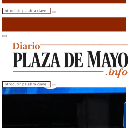
Search
Search
for:
Primary
Menu
Search
Search
for: