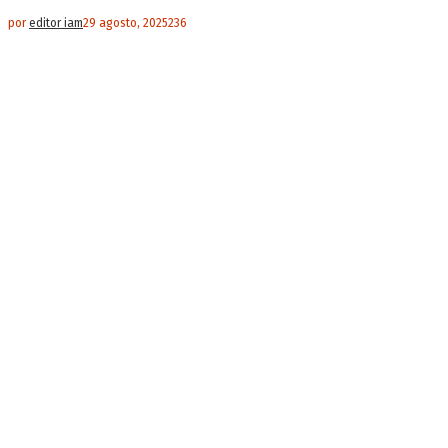
por
editor iam
29 agosto, 2025
236