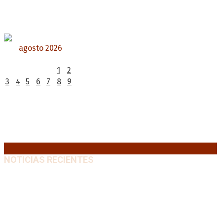
agosto 2026
L
M
X
J
V
S
D
1
2
3
4
5
6
7
8
9
10
11
12
13
14
15
16
17
18
19
20
21
22
23
24
25
26
27
28
29
30
31
« Jul
NOTICIAS RECIENTES
Emergencia en Canadá: incendios forestales obligan
a evacuar a más de 20.000 personas
9 agosto, 2026
Martín Soria: “La sociedad le dobló el brazo al
Gobierno” por la extranjerización de tierras
9 agosto,
2026