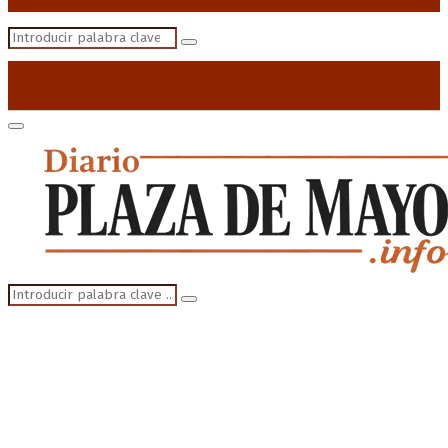
Search
Search
for:
Primary
Menu
Search
Search
for: