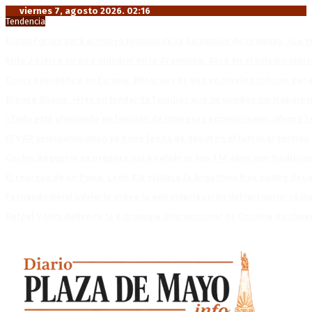
viernes 7, agosto 2026. 02:16
Tendencia
Diego Forlán será el nuevo técnico de la Selección de Uruguay: «La v
Milo J cierra su gira mundial en la Argentina: Será en el Estadio Mar
Crisis energética en Europa: Reservas de gas en niveles críticos para
Blanca Osuna: «Hay un tendal de familias que se quedan sin trabajo 
«Todo está planteado en función de intereses económicos», afirmó T
El VAR semiautomático ya tiene fecha de debut en el fútbol argentino
Carlos Beguerie se prepara para celebrar sus 114 años con tradició
El regreso de un Papa: León XIV visitará la Argentina tras cuatro déc
Fernando Rejal advierte sobre la extranjerización del territorio: «E
Rafael Valim defiende la estrategia internacional de Cristina Kirchne