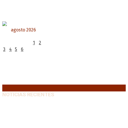
agosto 2026
L
M
X
J
V
S
D
1
2
3
4
5
6
7
8
9
10
11
12
13
14
15
16
17
18
19
20
21
22
23
24
25
26
27
28
29
30
31
« Jul
NOTICIAS RECIENTES
Diego Forlán será el nuevo técnico de la Selección de
Uruguay: «La vuelta de la leyenda»
6 agosto, 2026
Milo J cierra su gira mundial en la Argentina: Será en
el Estadio Mario Alberto Kempes
6 agosto, 2026