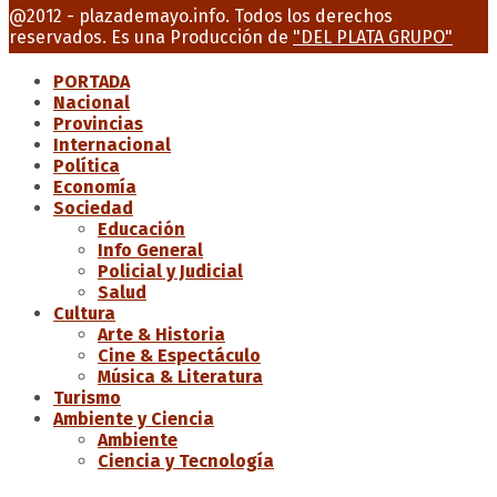
Facebook
Twitter
Instagram
Youtube
Email
@2012 - plazademayo.info. Todos los derechos
reservados. Es una Producción de
"DEL PLATA GRUPO"
PORTADA
Nacional
Provincias
Internacional
Política
Economía
Sociedad
Educación
Info General
Policial y Judicial
Salud
Cultura
Arte & Historia
Cine & Espectáculo
Música & Literatura
Turismo
Ambiente y Ciencia
Ambiente
Ciencia y Tecnología