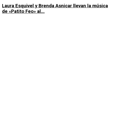
Laura Esquivel y Brenda Asnicar llevan la música
de «Patito Feo» al...