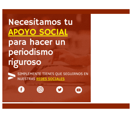
Crisis energética en Europa: Reservas de gas en
niveles críticos para el invierno
6 agosto, 2026
Noticias destacadas
Diego Forlán será el nuevo técnico de la
Selección de Uruguay: «La vuelta de la leyenda»