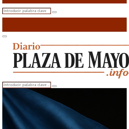
Search
Search
for:
Primary
Menu
Search
Search
for: