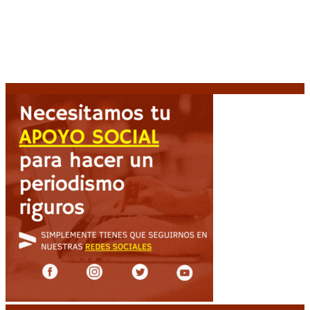
La AFA decretó un minuto de silencio en todas las
categorías por la muerte de Jorge Messi
8 agosto,
2026
El retorno de la «mano dura» en Colombia: De la
Espriella asume con una agenda de militarización y
ruptura
8 agosto, 2026