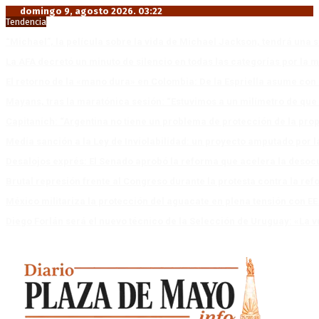
domingo 9, agosto 2026. 03:22
Tendencia
“Michael”, la película sobre la vida de Michael Jackson, tendrá una 
La AFA decretó un minuto de silencio en todas las categorías por la 
El retorno de la «mano dura» en Colombia: De la Espriella asume co
Mayans, tras la maratónica sesión: “Estuvimos a un milímetro de que 
Capitanich: “Argentina no tiene un problema de protección de la pro
Media sanción a la Ley de Inviolabilidad: un proyecto amputado por l
Desalojos exprés: El Senado aprobó la reforma que acelera la deso
Brutal represión frente al Congreso durante la protesta contra la re
México militariza la protección del aguacate en plena tensión con EE
Diego Forlán será el nuevo técnico de la Selección de Uruguay: «La v