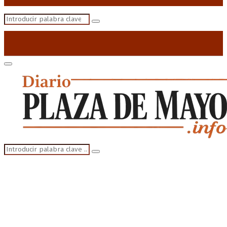
Search
Search
for:
Primary
Menu
Search
Search
for: