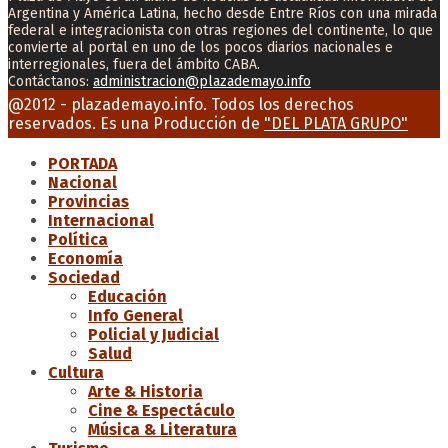
Argentina y América Latina, hecho desde Entre Ríos con una mirada
federal e integracionista con otras regiones del continente, lo que
convierte al portal en uno de los pocos diarios nacionales e
interregionales, fuera del ámbito CABA.
Contáctanos:
administracion@plazademayo.info
Facebook
Twitter
Instagram
Youtube
Email
@2012 - plazademayo.info. Todos los derechos
reservados. Es una Producción de
"DEL PLATA GRUPO"
PORTADA
Nacional
Provincias
Internacional
Política
Economía
Sociedad
Educación
Info General
Policial y Judicial
Salud
Cultura
Arte & Historia
Cine & Espectáculo
Música & Literatura