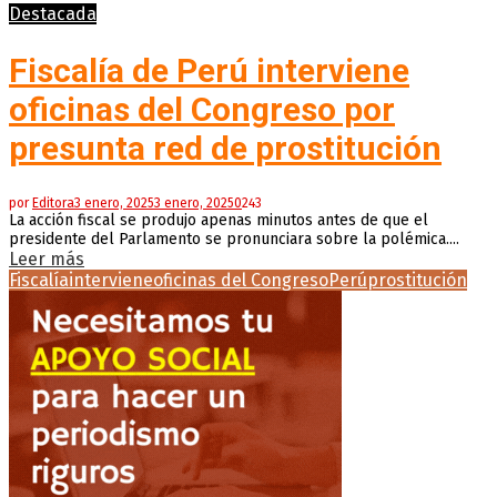
Destacada
Fiscalía de Perú interviene
oficinas del Congreso por
presunta red de prostitución
por
Editora
3 enero, 2025
3 enero, 2025
0
243
La acción fiscal se produjo apenas minutos antes de que el
presidente del Parlamento se pronunciara sobre la polémica....
Leer más
Fiscalía
interviene
oficinas del Congreso
Perú
prostitución