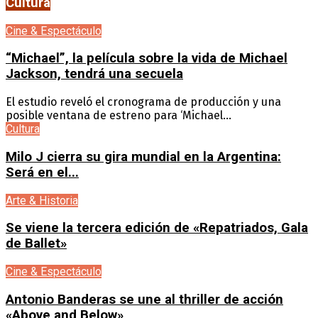
Cultura
Cine & Espectáculo
“Michael”, la película sobre la vida de Michael
Jackson, tendrá una secuela
El estudio reveló el cronograma de producción y una
posible ventana de estreno para ‘Michael...
Cultura
Milo J cierra su gira mundial en la Argentina:
Será en el...
Arte & Historia
Se viene la tercera edición de «Repatriados, Gala
de Ballet»
Cine & Espectáculo
Antonio Banderas se une al thriller de acción
«Above and Below»