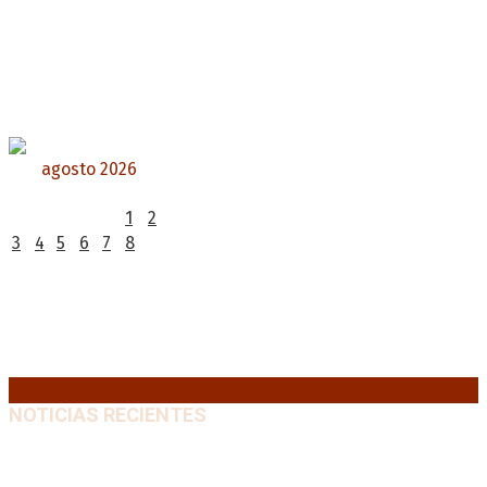
agosto 2026
L
M
X
J
V
S
D
1
2
3
4
5
6
7
8
9
10
11
12
13
14
15
16
17
18
19
20
21
22
23
24
25
26
27
28
29
30
31
« Jul
NOTICIAS RECIENTES
“Michael”, la película sobre la vida de Michael
Jackson, tendrá una secuela
8 agosto, 2026