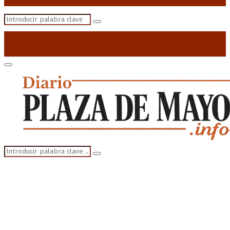
Search
Search
for:
Primary
Menu
Search
Search
for: