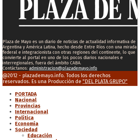
Plaza de Mayo es un diario de noticias de actualidad informativa de
Argentina y América Latina, hecho desde Entre Ríos con una mirada
federal e integracionista con otras regiones del continente, lo que
convierte al portal en uno de los pocos diarios nacionales e
interregionales, fuera del ámbito CABA.
Contáctanos:
administracion@plazademayo.info
Facebook
Twitter
Instagram
Youtube
Email
@2012 - plazademayo.info. Todos los derechos
reservados. Es una Producción de
"DEL PLATA GRUPO"
PORTADA
Nacional
Provincias
Internacional
Política
Economía
Sociedad
Educación