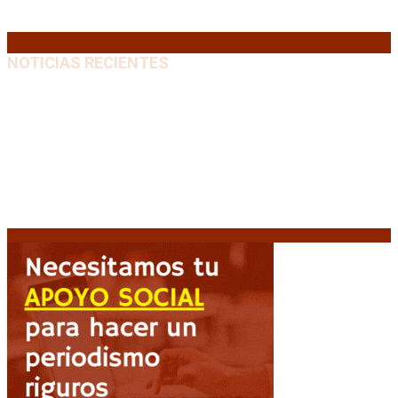
31
« Jul
NOTICIAS RECIENTES
Milei pierde terreno entre los jóvenes y la
desaprobación se acerca al 65%
10 agosto, 2026
Un femicidio cada 35 horas: 145 niños y niñas
quedaron huérfanos en lo que va de 2026
10 agosto,
2026
Escalada armada en Colombia: Ataques simultáneos
desafían la promesa de «mano dura» presidencial
10 agosto, 2026