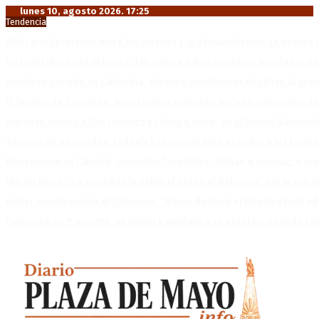
lunes 10, agosto 2026. 17:25
Tendencia
Milei pierde terreno entre los jóvenes y la desaprobación se acerca 
Un femicidio cada 35 horas: 145 niños y niñas quedaron huérfanos en
Escalada armada en Colombia: Ataques simultáneos desafían la pro
El Templo de Yaguarón: Arqueología argentina para un patrimonio d
Huracán venció a San Lorenzo y volvió a ganar en el Nuevo Gasóme
Turismo de egresados: Todavía hay tiempo para acceder a las facili
Emergencia en Canadá: incendios forestales obligan a evacuar a má
Martín Soria: “La sociedad le dobló el brazo al Gobierno” por la extra
Heller apuntó contra el Gobierno: “Busca destruir el Estado desde ad
Femicidio en Piamonte: atropelló y apuñaló a su expareja cuando salí