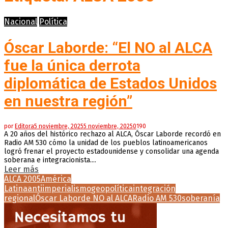
Nacional
Política
Óscar Laborde: “El NO al ALCA
fue la única derrota
diplomática de Estados Unidos
en nuestra región”
por
Editora
5 noviembre, 2025
5 noviembre, 2025
0
190
A 20 años del histórico rechazo al ALCA, Óscar Laborde recordó en
Radio AM 530 cómo la unidad de los pueblos latinoamericanos
logró frenar el proyecto estadounidense y consolidar una agenda
soberana e integracionista....
Leer más
ALCA 2005
América
Latina
antiimperialismo
geopolítica
integración
regional
Óscar Laborde NO al ALCA
Radio AM 530
soberanía