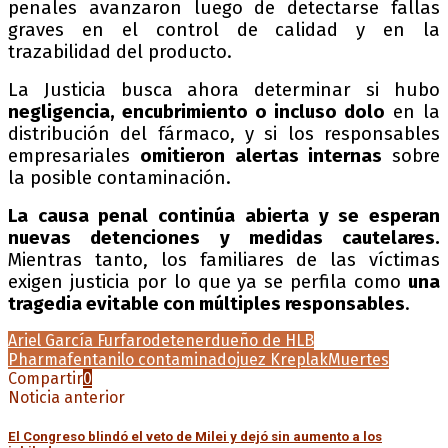
penales avanzaron luego de detectarse fallas
graves en el control de calidad y en la
trazabilidad del producto.
La Justicia busca ahora determinar si hubo
negligencia, encubrimiento o incluso dolo
en la
distribución del fármaco, y si los responsables
empresariales
omitieron alertas internas
sobre
la posible contaminación.
La causa penal continúa abierta y se esperan
nuevas detenciones y medidas cautelares.
Mientras tanto, los familiares de las víctimas
exigen justicia por lo que ya se perfila como
una
tragedia evitable con múltiples responsables
.
Ariel García Furfaro
detener
dueño de HLB
Pharma
fentanilo contaminado
juez Kreplak
Muertes
Compartir
0
Noticia anterior
El Congreso blindó el veto de Milei y dejó sin aumento a los