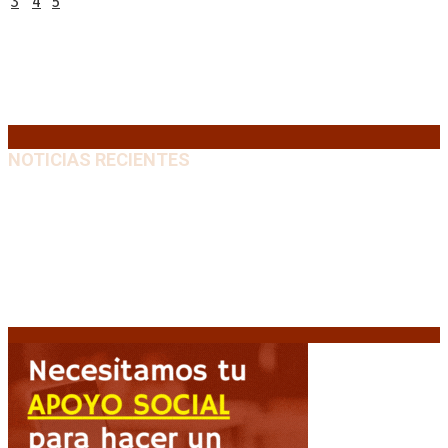
3
4
5
6
7
8
9
10
11
12
13
14
15
16
17
18
19
20
21
22
23
24
25
26
27
28
29
30
31
« Jul
NOTICIAS RECIENTES
El VAR semiautomático ya tiene fecha de debut en el
fútbol argentino
5 agosto, 2026
Carlos Beguerie se prepara para celebrar sus 114
años con tradición, gastronomía y shows
5 agosto,
2026
El regreso de un Papa: León XIV visitará la Argentina
tras cuatro décadas
5 agosto, 2026