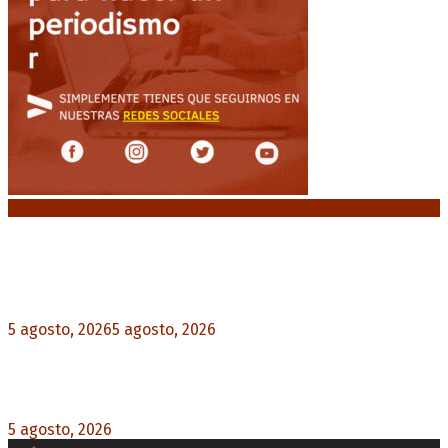
Noticias destacadas
El VAR semiautomático ya tiene fecha de debut
en el fútbol argentino
5 agosto, 2026
5 agosto, 2026
0
Carlos Beguerie se prepara para celebrar sus 114
años con tradición, gastronomía y shows
5 agosto, 2026
0