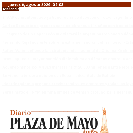
jueves 6, agosto 2026. 06:03
Tendencia
El VAR semiautomático ya tiene fecha de debut en el fútbol argentino
Carlos Beguerie se prepara para celebrar sus 114 años con tradició
El regreso de un Papa: León XIV visitará la Argentina tras cuatro déc
Fernando Rejal advierte sobre la extranjerización del territorio: «E
Rafael Valim defiende la estrategia internacional de Cristina Kirchne
Brasil aplica su mayor sanción diplomática en décadas contra la Arg
Acuerdo histórico: ANSES transferirá $120.000 millones a Entre Ríos po
Se viene la tercera edición de «Repatriados, Gala de Ballet»
Ricardo Quintela propone «revisar todos los contratos y todas las ley
Yerba mate: el INYM elimina límites de venta y profundiza la desregu