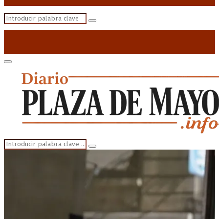
Search
Search
for:
Primary
Menu
Search
Search
for: