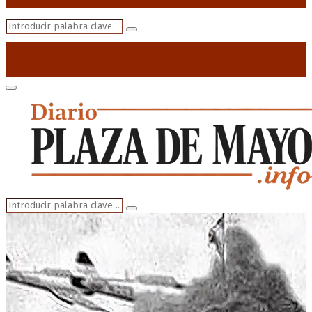
Search
Search
for:
Primary
Menu
Search
Search
for: