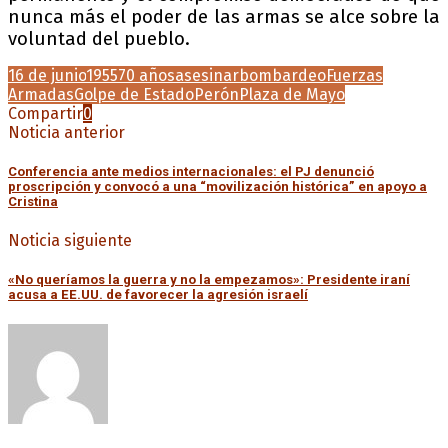
nunca más el poder de las armas se alce sobre la
voluntad del pueblo.
16 de junio
1955
70 años
asesinar
bombardeo
Fuerzas
Armadas
Golpe de Estado
Perón
Plaza de Mayo
Compartir
0
Noticia anterior
Conferencia ante medios internacionales: el PJ denunció
proscripción y convocó a una “movilización histórica” en apoyo a
Cristina
Noticia siguiente
«No queríamos la guerra y no la empezamos»: Presidente iraní
acusa a EE.UU. de favorecer la agresión israelí