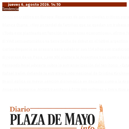
jueves 6, agosto 2026. 14:10
Tendencia
Crisis energética en Europa: Reservas de gas en niveles críticos para
Blanca Osuna: «Hay un tendal de familias que se quedan sin trabajo 
«Todo está planteado en función de intereses económicos», afirmó T
El VAR semiautomático ya tiene fecha de debut en el fútbol argentino
Carlos Beguerie se prepara para celebrar sus 114 años con tradició
El regreso de un Papa: León XIV visitará la Argentina tras cuatro déc
Fernando Rejal advierte sobre la extranjerización del territorio: «E
Rafael Valim defiende la estrategia internacional de Cristina Kirchne
Brasil aplica su mayor sanción diplomática en décadas contra la Arg
Acuerdo histórico: ANSES transferirá $120.000 millones a Entre Ríos po