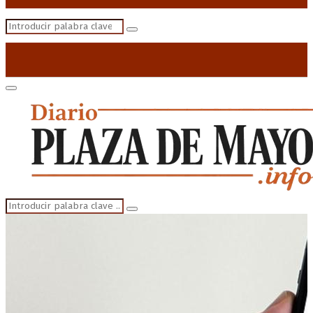
Search
Search
for:
Primary
Menu
Search
Search
for: