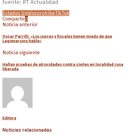
fuente: RT Actualidad
Estados Unidos
prohíbe
TikTok
Compartir
0
Noticia anterior
Oscar Parrilli: «Los jueces y fiscales tienen miedo de que
Lagomarsino hable»
Noticia siguiente
Hallan pruebas de atrocidades contra civiles en localidad rusa
liberada
Editora
Noticias relacionadas