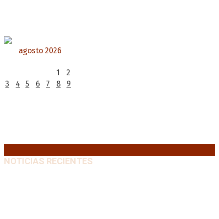
agosto 2026
L
M
X
J
V
S
D
1
2
3
4
5
6
7
8
9
10
11
12
13
14
15
16
17
18
19
20
21
22
23
24
25
26
27
28
29
30
31
« Jul
NOTICIAS RECIENTES
Huracán venció a San Lorenzo y volvió a ganar en el
Nuevo Gasómetro después de 25 años
9 agosto, 2026
Turismo de egresados: Todavía hay tiempo para
acceder a las facilidades de pago para los viajes
9