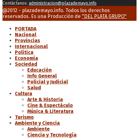
Contáctanos:
administracion@plazademayo.info
Facebook
Twitter
Instagram
Youtube
Email
@2012 - plazademayo.info. Todos los derechos
reservados. Es una Producción de
"DEL PLATA GRUPO"
PORTADA
Nacional
Provincias
Internacional
Política
Economía
Sociedad
Educación
Info General
Policial y Judicial
Salud
Cultura
Arte & Historia
Cine & Espectáculo
Música & Literatura
Turismo
Ambiente y Ciencia
Ambiente
Ciencia y Tecnología