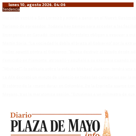
lunes 10, agosto 2026. 04:06
Tendencia
Huracán venció a San Lorenzo y volvió a ganar en el Nuevo Gasóme
Turismo de egresados: Todavía hay tiempo para acceder a las facili
Emergencia en Canadá: incendios forestales obligan a evacuar a má
Martín Soria: “La sociedad le dobló el brazo al Gobierno” por la extra
Heller apuntó contra el Gobierno: “Busca destruir el Estado desde ad
Femicidio en Piamonte: atropelló y apuñaló a su expareja cuando salí
“Michael”, la película sobre la vida de Michael Jackson, tendrá una 
La AFA decretó un minuto de silencio en todas las categorías por la 
El retorno de la «mano dura» en Colombia: De la Espriella asume co
Mayans, tras la maratónica sesión: “Estuvimos a un milímetro de que 