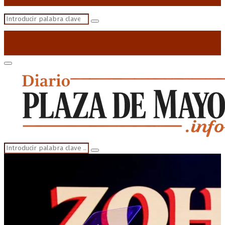
Search
Search
for:
Primary
Menu
Search
Search
for: