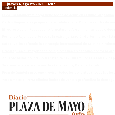
jueves 6, agosto 2026. 06:07
Tendencia
El VAR semiautomático ya tiene fecha de debut en el fútbol argentino
Carlos Beguerie se prepara para celebrar sus 114 años con tradició
El regreso de un Papa: León XIV visitará la Argentina tras cuatro déc
Fernando Rejal advierte sobre la extranjerización del territorio: «E
Rafael Valim defiende la estrategia internacional de Cristina Kirchne
Brasil aplica su mayor sanción diplomática en décadas contra la Arg
Acuerdo histórico: ANSES transferirá $120.000 millones a Entre Ríos po
Se viene la tercera edición de «Repatriados, Gala de Ballet»
Ricardo Quintela propone «revisar todos los contratos y todas las ley
Yerba mate: el INYM elimina límites de venta y profundiza la desregu