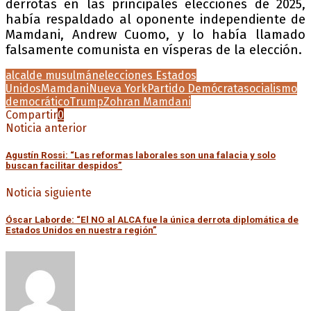
derrotas en las principales elecciones de 2025,
había respaldado al oponente independiente de
Mamdani, Andrew Cuomo, y lo había llamado
falsamente comunista en vísperas de la elección.
alcalde musulmán
elecciones Estados
Unidos
Mamdani
Nueva York
Partido Demócrata
socialismo
democrático
Trump
Zohran Mamdani
Compartir
0
Noticia anterior
Agustín Rossi: “Las reformas laborales son una falacia y solo
buscan facilitar despidos”
Noticia siguiente
Óscar Laborde: “El NO al ALCA fue la única derrota diplomática de
Estados Unidos en nuestra región”