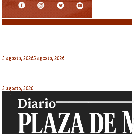
Noticias destacadas
El VAR semiautomático ya tiene fecha de debut
en el fútbol argentino
5 agosto, 2026
5 agosto, 2026
0
Carlos Beguerie se prepara para celebrar sus 114
años con tradición, gastronomía y shows
5 agosto, 2026
0