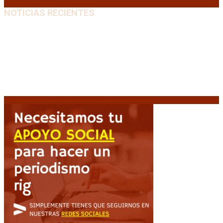
NOTICIAS RECIENTES
El VAR semiautomático ya tiene fecha de debut en el
fútbol argentino
5 agosto, 2026
Carlos Beguerie se prepara para celebrar sus 114
años con tradición, gastronomía y shows
5 agosto,
2026
El regreso de un Papa: León XIV visitará la Argentina
tras cuatro décadas
5 agosto, 2026