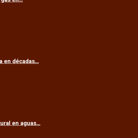
ca en décadas…
tural en aguas…