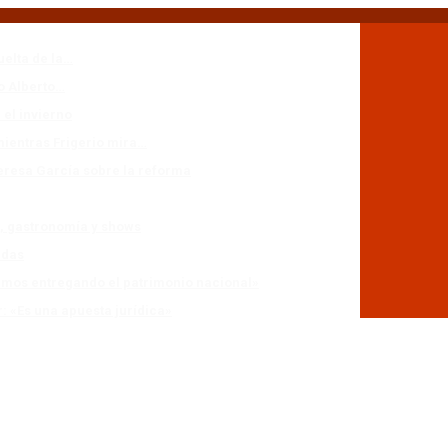
uelta de la…
io Alberto…
 el invierno
mientras Frigerio mira…
eresa García sobre la reforma
n, gastronomía y shows
adas
stamos entregando el patrimonio nacional»
r: «Es una apuesta jurídica»