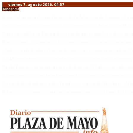
viernes 7, agosto 2026. 01:57
Tendencia
Diego Forlán será el nuevo técnico de la Selección de Uruguay: «La v
Milo J cierra su gira mundial en la Argentina: Será en el Estadio Mar
Crisis energética en Europa: Reservas de gas en niveles críticos para
Blanca Osuna: «Hay un tendal de familias que se quedan sin trabajo 
«Todo está planteado en función de intereses económicos», afirmó T
El VAR semiautomático ya tiene fecha de debut en el fútbol argentino
Carlos Beguerie se prepara para celebrar sus 114 años con tradició
El regreso de un Papa: León XIV visitará la Argentina tras cuatro déc
Fernando Rejal advierte sobre la extranjerización del territorio: «E
Rafael Valim defiende la estrategia internacional de Cristina Kirchne