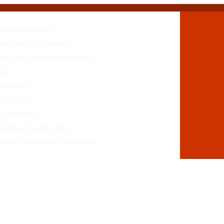
a presión social y…
cupación de inmuebles
forma de la propiedad privada
.UU.
uelta de la…
io Alberto…
 el invierno
mientras Frigerio mira…
eresa García sobre la reforma