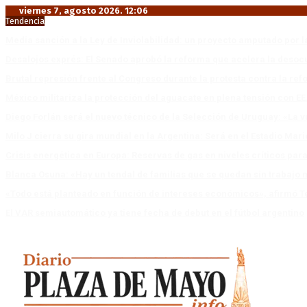
viernes 7, agosto 2026. 12:06
Tendencia
Media sanción a la Ley de Inviolabilidad: un proyecto amputado por l
Desalojos exprés: El Senado aprobó la reforma que acelera la deso
Brutal represión frente al Congreso durante la protesta contra la re
México militariza la protección del aguacate en plena tensión con EE
Diego Forlán será el nuevo técnico de la Selección de Uruguay: «La v
Milo J cierra su gira mundial en la Argentina: Será en el Estadio Mar
Crisis energética en Europa: Reservas de gas en niveles críticos para
Blanca Osuna: «Hay un tendal de familias que se quedan sin trabajo 
«Todo está planteado en función de intereses económicos», afirmó T
El VAR semiautomático ya tiene fecha de debut en el fútbol argentino