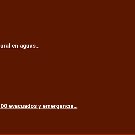
tural en aguas…
.000 evacuados y emergencia…