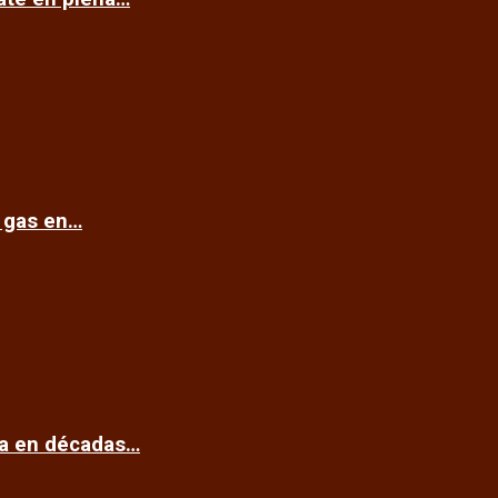
e gas en…
ca en décadas…