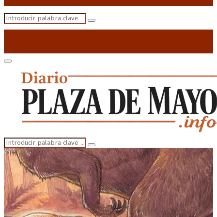
Search
Search
for:
Primary
Menu
Search
Search
for: