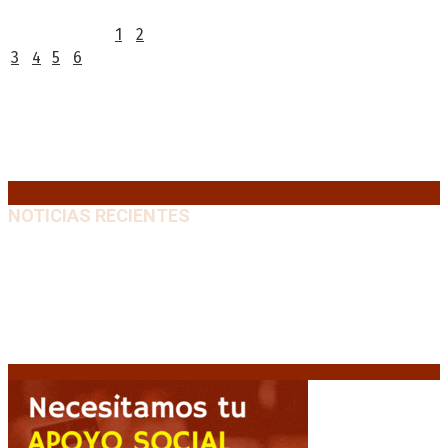
L
M
X
J
V
S
D
1
2
3
4
5
6
7
8
9
10
11
12
13
14
15
16
17
18
19
20
21
22
23
24
25
26
27
28
29
30
31
« Jul
NOTICIAS RECIENTES
Diego Forlán será el nuevo técnico de la Selección de
Uruguay: «La vuelta de la leyenda»
6 agosto, 2026
Milo J cierra su gira mundial en la Argentina: Será en
el Estadio Mario Alberto Kempes
6 agosto, 2026
Crisis energética en Europa: Reservas de gas en
niveles críticos para el invierno
6 agosto, 2026