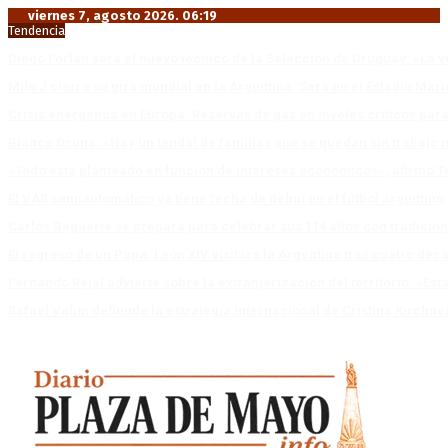
viernes 7, agosto 2026. 06:19
Tendencia
Diego Forlán será el nuevo técnico de la Selección de Uruguay: «La v
Milo J cierra su gira mundial en la Argentina: Será en el Estadio Mar
Crisis energética en Europa: Reservas de gas en niveles críticos para
Blanca Osuna: «Hay un tendal de familias que se quedan sin trabajo 
«Todo está planteado en función de intereses económicos», afirmó T
El VAR semiautomático ya tiene fecha de debut en el fútbol argentino
Carlos Beguerie se prepara para celebrar sus 114 años con tradició
El regreso de un Papa: León XIV visitará la Argentina tras cuatro déc
Fernando Rejal advierte sobre la extranjerización del territorio: «E
Rafael Valim defiende la estrategia internacional de Cristina Kirchne