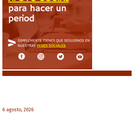
Noticias destacadas
Diego Forlán será el nuevo técnico de la
Selección de Uruguay: «La vuelta de la leyenda»
6 agosto, 2026
0
Milo J cierra su gira mundial en la Argentina:
Será en el Estadio Mario Alberto Kempes