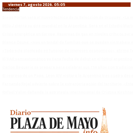
viernes 7, agosto 2026. 05:05
Tendencia
Diego Forlán será el nuevo técnico de la Selección de Uruguay: «La v
Milo J cierra su gira mundial en la Argentina: Será en el Estadio Mar
Crisis energética en Europa: Reservas de gas en niveles críticos para
Blanca Osuna: «Hay un tendal de familias que se quedan sin trabajo 
«Todo está planteado en función de intereses económicos», afirmó T
El VAR semiautomático ya tiene fecha de debut en el fútbol argentino
Carlos Beguerie se prepara para celebrar sus 114 años con tradició
El regreso de un Papa: León XIV visitará la Argentina tras cuatro déc
Fernando Rejal advierte sobre la extranjerización del territorio: «E
Rafael Valim defiende la estrategia internacional de Cristina Kirchne