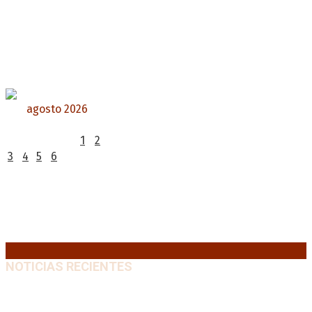
agosto 2026
L
M
X
J
V
S
D
1
2
3
4
5
6
7
8
9
10
11
12
13
14
15
16
17
18
19
20
21
22
23
24
25
26
27
28
29
30
31
« Jul
NOTICIAS RECIENTES
Diego Forlán será el nuevo técnico de la Selección de
Uruguay: «La vuelta de la leyenda»
6 agosto, 2026