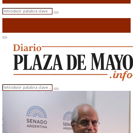
Search
Search
for:
Primary
Menu
Search
Search
for: