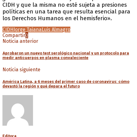
CIDH y que la misma no esté sujeta a presiones
políticas en una tarea que resulta esencial para
los Derechos Humanos en el hemisferio».
CIDH
Jorge Taiana
Luis Almagro
Compartir
0
Noticia anterior
Aprobaron un nuevo test serológico nacional y un protocolo para
medir anticuerpos en plasma convaleciente
Noticia siguiente
América Latina, a 6 meses del primer caso de coronavirus: cómo
devastó la región y qué depara el futuro
Editora