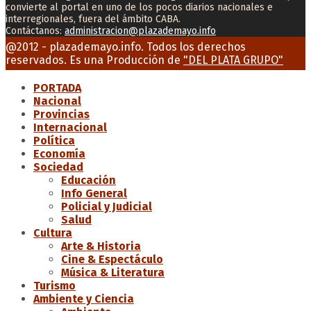
convierte al portal en uno de los pocos diarios nacionales e
interregionales, fuera del ámbito CABA.
Contáctanos:
administracion@plazademayo.info
Facebook
Twitter
Instagram
Youtube
Email
@2012 - plazademayo.info. Todos los derechos
reservados. Es una Producción de
"DEL PLATA GRUPO"
PORTADA
Nacional
Provincias
Internacional
Política
Economía
Sociedad
Educación
Info General
Policial y Judicial
Salud
Cultura
Arte & Historia
Cine & Espectáculo
Música & Literatura
Turismo
Ambiente y Ciencia