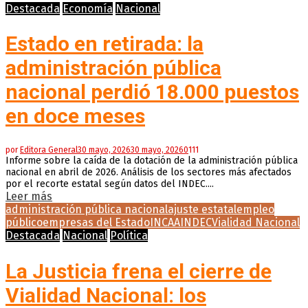
Destacada
Economía
Nacional
Estado en retirada: la
administración pública
nacional perdió 18.000 puestos
en doce meses
por
Editora General
30 mayo, 2026
30 mayo, 2026
0
111
Informe sobre la caída de la dotación de la administración pública
nacional en abril de 2026. Análisis de los sectores más afectados
por el recorte estatal según datos del INDEC....
Leer más
administración pública nacional
ajuste estatal
empleo
público
empresas del Estado
INCAA
INDEC
Vialidad Nacional
Destacada
Nacional
Política
La Justicia frena el cierre de
Vialidad Nacional: los