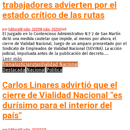
trabajadores advierten por el
estado crítico de las rutas
por
Editora
18 julio, 2025
18 julio, 2025
0
349
El Juzgado en lo Contencioso Administrativo N.º 2 de San Martín
dictó una medida cautelar que impide, al menos por ahora, el
cierre de Vialidad Nacional, luego de un amparo presentado por el
Sindicato de Empleados de Vialidad Nacional (SEVINA). La acción
judicial, impulsada antes de la publicación del decreto......
Leer más
frena
Justicia
rutas
Vialidad Nacional
Destacada
Nacional
Política
Carlos Linares advirtió que el
cierre de Vialidad Nacional “es
durísimo para el interior del
país”
por
Editora
10 julio, 2025
0
325