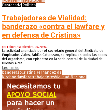
Ezeiza
Vialidad Nacional
Destacada
Política
Trabajadores de Vialidad:
banderazo «contra el lawfare y
en defensa de Cristina»
por
Editora
7 septiembre, 2022
0
262
La actividad anunciada por el secretario general del Sindicato de
Empleados Viales, Fabián Cattanzaro, se replica en todas las sedes
del organismo, con epicentro en la sede central de la ciudad de
Buenos Aires....
Leer más
banderazo
Cristina Fernández de
Kirchner
lawfare
trabajadores
Vialidad Nacional