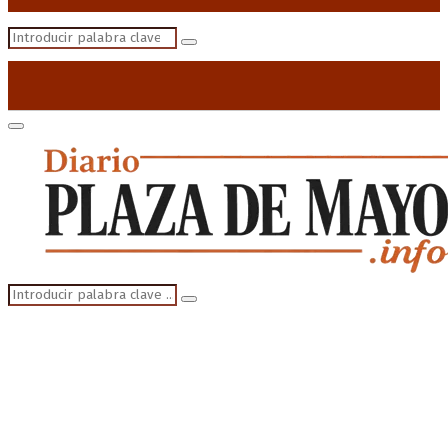
Search
Search
for:
Primary
Menu
Search
Search
for: