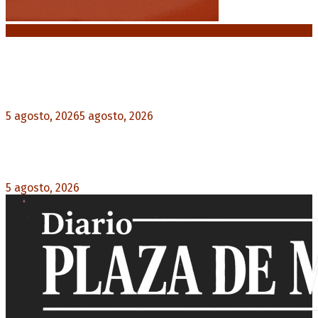
Noticias destacadas
El VAR semiautomático ya tiene fecha de debut
en el fútbol argentino
5 agosto, 2026
5 agosto, 2026
0
Carlos Beguerie se prepara para celebrar sus 114
años con tradición, gastronomía y shows
5 agosto, 2026
0