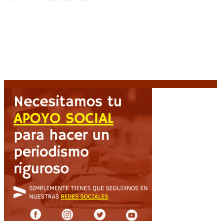
El VAR semiautomático ya tiene fecha de debut en el
fútbol argentino
5 agosto, 2026
Carlos Beguerie se prepara para celebrar sus 114
años con tradición, gastronomía y shows
5 agosto,
2026
El regreso de un Papa: León XIV visitará la Argentina
tras cuatro décadas
5 agosto, 2026