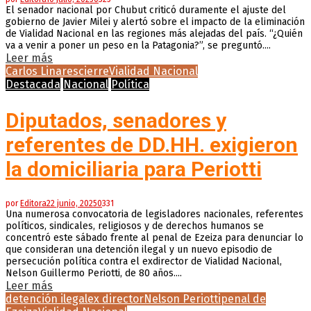
El senador nacional por Chubut criticó duramente el ajuste del
gobierno de Javier Milei y alertó sobre el impacto de la eliminación
de Vialidad Nacional en las regiones más alejadas del país. “¿Quién
va a venir a poner un peso en la Patagonia?”, se preguntó....
Leer más
Carlos Linares
cierre
Vialidad Nacional
Destacada
Nacional
Política
Diputados, senadores y
referentes de DD.HH. exigieron
la domiciliaria para Periotti
por
Editora
22 junio, 2025
0
331
Una numerosa convocatoria de legisladores nacionales, referentes
políticos, sindicales, religiosos y de derechos humanos se
concentró este sábado frente al penal de Ezeiza para denunciar lo
que consideran una detención ilegal y un nuevo episodio de
persecución política contra el exdirector de Vialidad Nacional,
Nelson Guillermo Periotti, de 80 años....
Leer más
detención ilegal
ex director
Nelson Periotti
penal de