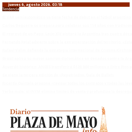
jueves 6, agosto 2026. 03:18
Tendencia
El VAR semiautomático ya tiene fecha de debut en el fútbol argentino
Carlos Beguerie se prepara para celebrar sus 114 años con tradició
El regreso de un Papa: León XIV visitará la Argentina tras cuatro déc
Fernando Rejal advierte sobre la extranjerización del territorio: «E
Rafael Valim defiende la estrategia internacional de Cristina Kirchne
Brasil aplica su mayor sanción diplomática en décadas contra la Arg
Acuerdo histórico: ANSES transferirá $120.000 millones a Entre Ríos po
Se viene la tercera edición de «Repatriados, Gala de Ballet»
Ricardo Quintela propone «revisar todos los contratos y todas las ley
Yerba mate: el INYM elimina límites de venta y profundiza la desregu