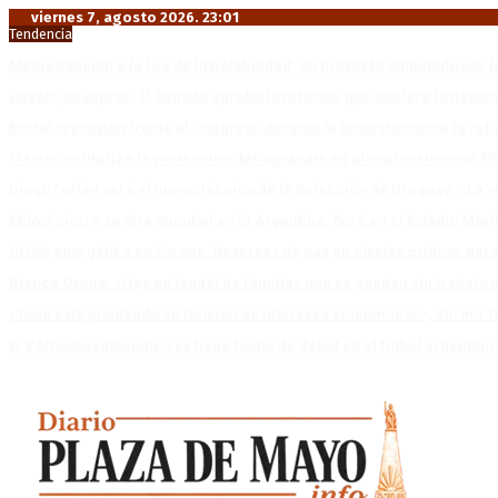
viernes 7, agosto 2026. 23:01
Tendencia
Media sanción a la Ley de Inviolabilidad: un proyecto amputado por l
Desalojos exprés: El Senado aprobó la reforma que acelera la deso
Brutal represión frente al Congreso durante la protesta contra la re
México militariza la protección del aguacate en plena tensión con EE
Diego Forlán será el nuevo técnico de la Selección de Uruguay: «La v
Milo J cierra su gira mundial en la Argentina: Será en el Estadio Mar
Crisis energética en Europa: Reservas de gas en niveles críticos para
Blanca Osuna: «Hay un tendal de familias que se quedan sin trabajo 
«Todo está planteado en función de intereses económicos», afirmó T
El VAR semiautomático ya tiene fecha de debut en el fútbol argentino