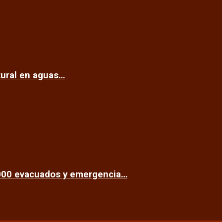
tural en aguas…
.000 evacuados y emergencia…