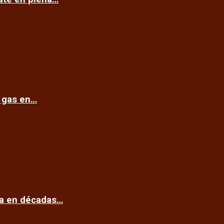
e gas en…
ca en décadas…