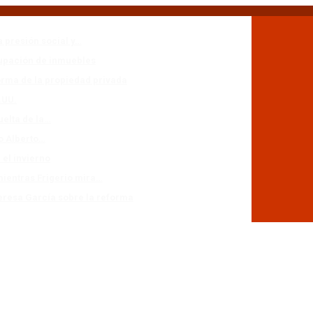
a presión social y…
cupación de inmuebles
forma de la propiedad privada
.UU.
uelta de la…
io Alberto…
 el invierno
mientras Frigerio mira…
eresa García sobre la reforma