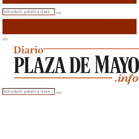
Search
Search
for:
Primary
Menu
Search
Search
for: