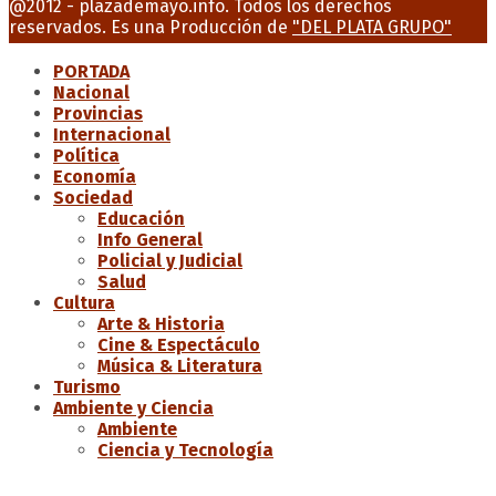
@2012 - plazademayo.info. Todos los derechos
reservados. Es una Producción de
"DEL PLATA GRUPO"
PORTADA
Nacional
Provincias
Internacional
Política
Economía
Sociedad
Educación
Info General
Policial y Judicial
Salud
Cultura
Arte & Historia
Cine & Espectáculo
Música & Literatura
Turismo
Ambiente y Ciencia
Ambiente
Ciencia y Tecnología