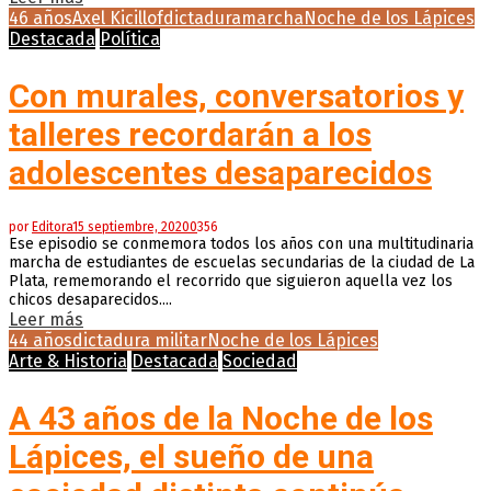
46 años
Axel Kicillof
dictadura
marcha
Noche de los Lápices
Destacada
Política
Con murales, conversatorios y
talleres recordarán a los
adolescentes desaparecidos
por
Editora
15 septiembre, 2020
0
356
Ese episodio se conmemora todos los años con una multitudinaria
marcha de estudiantes de escuelas secundarias de la ciudad de La
Plata, rememorando el recorrido que siguieron aquella vez los
chicos desaparecidos....
Leer más
44 años
dictadura militar
Noche de los Lápices
Arte & Historia
Destacada
Sociedad
A 43 años de la Noche de los
Lápices, el sueño de una