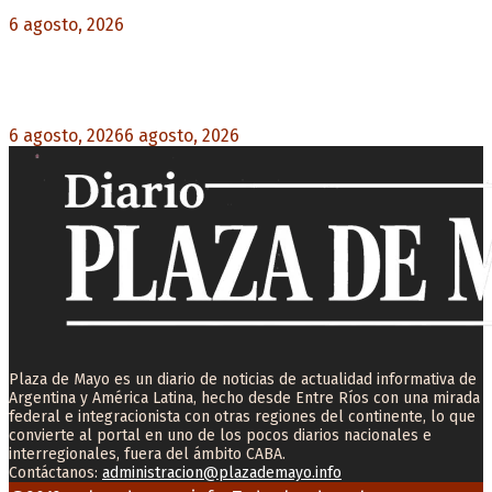
6 agosto, 2026
0
Milo J cierra su gira mundial en la Argentina:
Será en el Estadio Mario Alberto Kempes
6 agosto, 2026
6 agosto, 2026
0
Plaza de Mayo es un diario de noticias de actualidad informativa de
Argentina y América Latina, hecho desde Entre Ríos con una mirada
federal e integracionista con otras regiones del continente, lo que
convierte al portal en uno de los pocos diarios nacionales e
interregionales, fuera del ámbito CABA.
Contáctanos:
administracion@plazademayo.info
Facebook
Twitter
Instagram
Youtube
Email