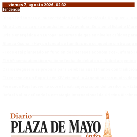
viernes 7, agosto 2026. 02:32
Tendencia
Diego Forlán será el nuevo técnico de la Selección de Uruguay: «La v
Milo J cierra su gira mundial en la Argentina: Será en el Estadio Mar
Crisis energética en Europa: Reservas de gas en niveles críticos para
Blanca Osuna: «Hay un tendal de familias que se quedan sin trabajo 
«Todo está planteado en función de intereses económicos», afirmó T
El VAR semiautomático ya tiene fecha de debut en el fútbol argentino
Carlos Beguerie se prepara para celebrar sus 114 años con tradició
El regreso de un Papa: León XIV visitará la Argentina tras cuatro déc
Fernando Rejal advierte sobre la extranjerización del territorio: «E
Rafael Valim defiende la estrategia internacional de Cristina Kirchne