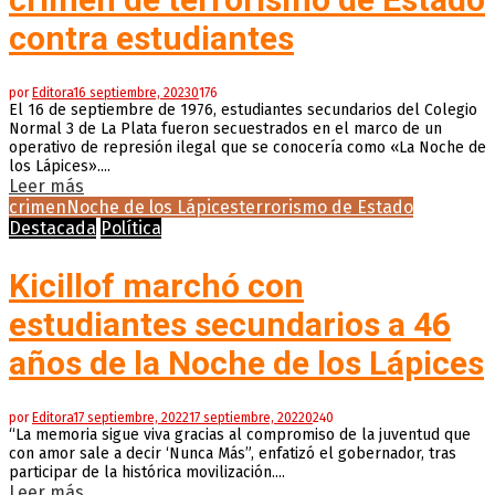
contra estudiantes
por
Editora
16 septiembre, 2023
0
176
El 16 de septiembre de 1976, estudiantes secundarios del Colegio
Normal 3 de La Plata fueron secuestrados en el marco de un
operativo de represión ilegal que se conocería como «La Noche de
los Lápices»....
Leer más
crimen
Noche de los Lápices
terrorismo de Estado
Destacada
Política
Kicillof marchó con
estudiantes secundarios a 46
años de la Noche de los Lápices
por
Editora
17 septiembre, 2022
17 septiembre, 2022
0
240
“La memoria sigue viva gracias al compromiso de la juventud que
con amor sale a decir ‘Nunca Más”, enfatizó el gobernador, tras
participar de la histórica movilización....
Leer más