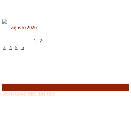
agosto 2026
L
M
X
J
V
S
D
1
2
3
4
5
6
7
8
9
10
11
12
13
14
15
16
17
18
19
20
21
22
23
24
25
26
27
28
29
30
31
« Jul
NOTICIAS RECIENTES
Diego Forlán será el nuevo técnico de la Selección de
Uruguay: «La vuelta de la leyenda»
6 agosto, 2026
Milo J cierra su gira mundial en la Argentina: Será en
el Estadio Mario Alberto Kempes
6 agosto, 2026
Crisis energética en Europa: Reservas de gas en