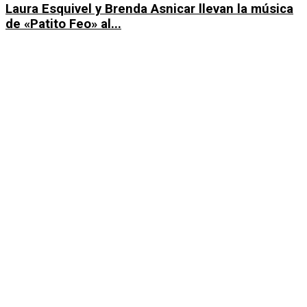
Laura Esquivel y Brenda Asnicar llevan la música
de «Patito Feo» al...