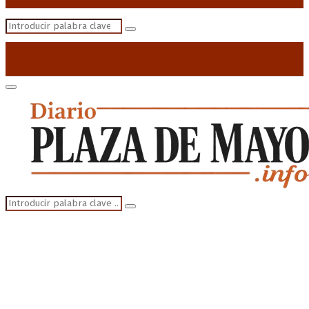
Search
Search
for:
Primary
Menu
Search
Search
for: