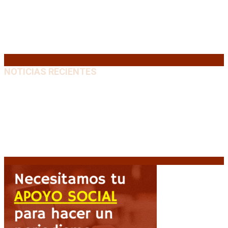
10
11
12
13
14
15
16
17
18
19
20
21
22
23
24
25
26
27
28
29
30
31
« Jul
NOTICIAS RECIENTES
El VAR semiautomático ya tiene fecha de debut en el
fútbol argentino
5 agosto, 2026
Carlos Beguerie se prepara para celebrar sus 114
años con tradición, gastronomía y shows
5 agosto,
2026
El regreso de un Papa: León XIV visitará la Argentina
tras cuatro décadas
5 agosto, 2026