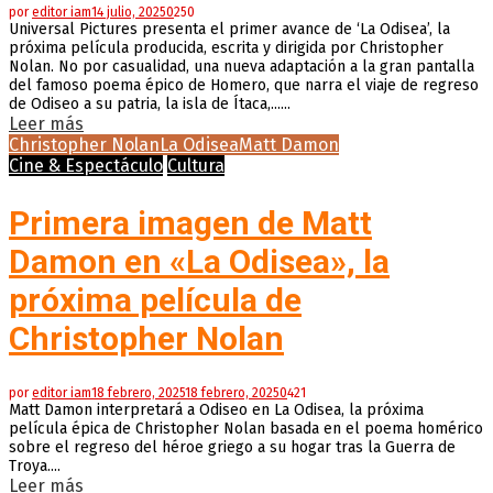
por
editor iam
14 julio, 2025
0
250
Universal Pictures presenta el primer avance de ‘La Odisea’, la
próxima película producida, escrita y dirigida por Christopher
Nolan. No por casualidad, una nueva adaptación a la gran pantalla
del famoso poema épico de Homero, que narra el viaje de regreso
de Odiseo a su patria, la isla de Ítaca,......
Leer más
Christopher Nolan
La Odisea
Matt Damon
Cine & Espectáculo
Cultura
Primera imagen de Matt
Damon en «La Odisea», la
próxima película de
Christopher Nolan
por
editor iam
18 febrero, 2025
18 febrero, 2025
0
421
Matt Damon interpretará a Odiseo en La Odisea, la próxima
película épica de Christopher Nolan basada en el poema homérico
sobre el regreso del héroe griego a su hogar tras la Guerra de
Troya....
Leer más