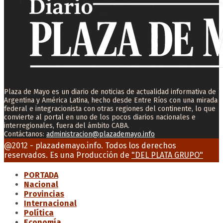
Plaza de Mayo es un diario de noticias de actualidad informativa de
Argentina y América Latina, hecho desde Entre Ríos con una mirada
federal e integracionista con otras regiones del continente, lo que
convierte al portal en uno de los pocos diarios nacionales e
interregionales, fuera del ámbito CABA.
Contáctanos:
administracion@plazademayo.info
Facebook
Twitter
Instagram
Youtube
Email
@2012 - plazademayo.info. Todos los derechos
reservados. Es una Producción de
"DEL PLATA GRUPO"
PORTADA
Nacional
Provincias
Internacional
Política
Economía