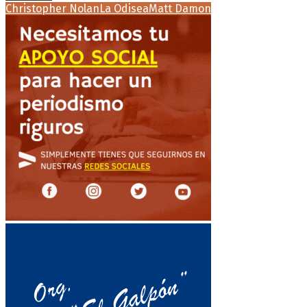
Christopher Nolan
La Odisea
Matt Damon