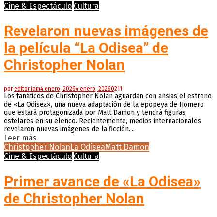
Cine & Espectáculo
Cultura
Revelaron nuevas imágenes de
la película “La Odisea” de
Christopher Nolan
por
editor iam
4 enero, 2026
4 enero, 2026
0
211
Los fanáticos de Christopher Nolan aguardan con ansias el estreno
de «La Odisea», una nueva adaptación de la epopeya de Homero
que estará protagonizada por Matt Damon y tendrá figuras
estelares en su elenco. Recientemente, medios internacionales
revelaron nuevas imágenes de la ficción....
Leer más
Christopher Nolan
La Odisea
Matt Damon
Cine & Espectáculo
Cultura
Primer avance de «La Odisea»
de Christopher Nolan