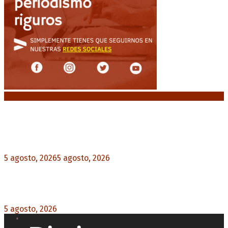
Noticias destacadas
El VAR semiautomático ya tiene fecha de debut
en el fútbol argentino
5 agosto, 2026
5 agosto, 2026
0
Carlos Beguerie se prepara para celebrar sus 114
años con tradición, gastronomía y shows
5 agosto, 2026
0