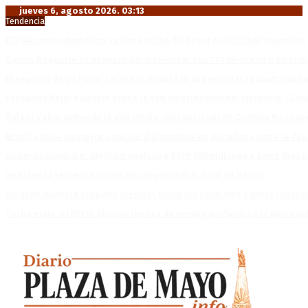
jueves 6, agosto 2026. 03:13
Tendencia
El VAR semiautomático ya tiene fecha de debut en el fútbol argentino
Carlos Beguerie se prepara para celebrar sus 114 años con tradició
El regreso de un Papa: León XIV visitará la Argentina tras cuatro déc
Fernando Rejal advierte sobre la extranjerización del territorio: «E
Rafael Valim defiende la estrategia internacional de Cristina Kirchne
Brasil aplica su mayor sanción diplomática en décadas contra la Arg
Acuerdo histórico: ANSES transferirá $120.000 millones a Entre Ríos po
Se viene la tercera edición de «Repatriados, Gala de Ballet»
Ricardo Quintela propone «revisar todos los contratos y todas las ley
Yerba mate: el INYM elimina límites de venta y profundiza la desregu