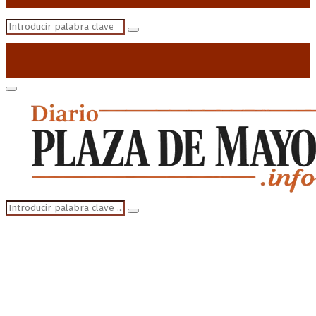
Search
Search
for:
Primary
Menu
Search
Search
for: