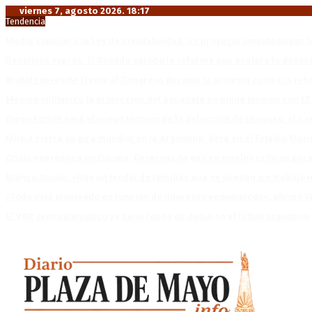
viernes 7, agosto 2026. 18:17
Tendencia
Media sanción a la Ley de Inviolabilidad: un proyecto amputado por l
Desalojos exprés: El Senado aprobó la reforma que acelera la deso
Brutal represión frente al Congreso durante la protesta contra la re
México militariza la protección del aguacate en plena tensión con EE
Diego Forlán será el nuevo técnico de la Selección de Uruguay: «La v
Milo J cierra su gira mundial en la Argentina: Será en el Estadio Mar
Crisis energética en Europa: Reservas de gas en niveles críticos para
Blanca Osuna: «Hay un tendal de familias que se quedan sin trabajo 
«Todo está planteado en función de intereses económicos», afirmó T
El VAR semiautomático ya tiene fecha de debut en el fútbol argentino