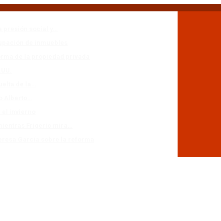
a presión social y…
cupación de inmuebles
forma de la propiedad privada
.UU.
uelta de la…
io Alberto…
 el invierno
mientras Frigerio mira…
eresa García sobre la reforma