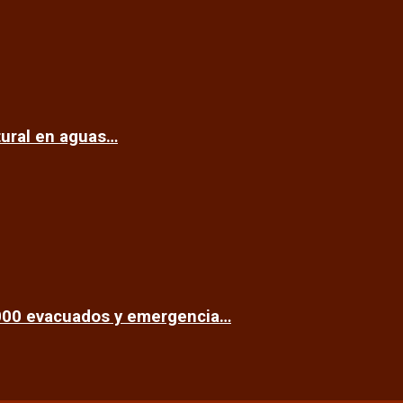
tural en aguas…
.000 evacuados y emergencia…