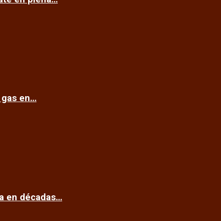
e gas en…
ca en décadas…