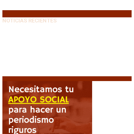
31
« Jul
NOTICIAS RECIENTES
Media sanción a la Ley de Inviolabilidad: un proyecto
amputado por la presión social y el rechazo federal
7
agosto, 2026
Desalojos exprés: El Senado aprobó la reforma que
acelera la desocupación de inmuebles
7 agosto, 2026
Brutal represión frente al Congreso durante la
protesta contra la reforma de la propiedad privada
7 agosto, 2026