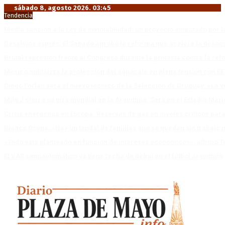
sábado 8, agosto 2026. 03:45
Tendencia
Media sanción a la Ley de Inviolabilidad: un proyecto amputado por l
Desalojos exprés: El Senado aprobó la reforma que acelera la deso
Brutal represión frente al Congreso durante la protesta contra la re
México militariza la protección del aguacate en plena tensión con EE
Diego Forlán será el nuevo técnico de la Selección de Uruguay: «La v
Milo J cierra su gira mundial en la Argentina: Será en el Estadio Mar
Crisis energética en Europa: Reservas de gas en niveles críticos para
Blanca Osuna: «Hay un tendal de familias que se quedan sin trabajo 
«Todo está planteado en función de intereses económicos», afirmó T
El VAR semiautomático ya tiene fecha de debut en el fútbol argentino