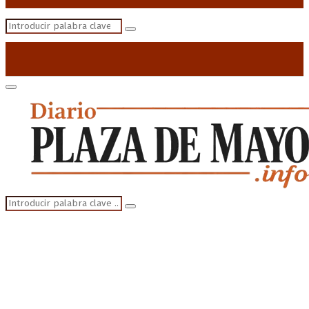
Search
Search
for:
Primary
Menu
Search
Search
for: