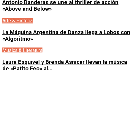
Antonio Banderas se une al thriller de acción
«Above and Below»
Arte & Historia
La Máquina Argentina de Danza llega a Lobos con
«Algoritmo»
Música & Literatura
Laura Esquivel y Brenda Asnicar llevan la música
de «Patito Feo» al...