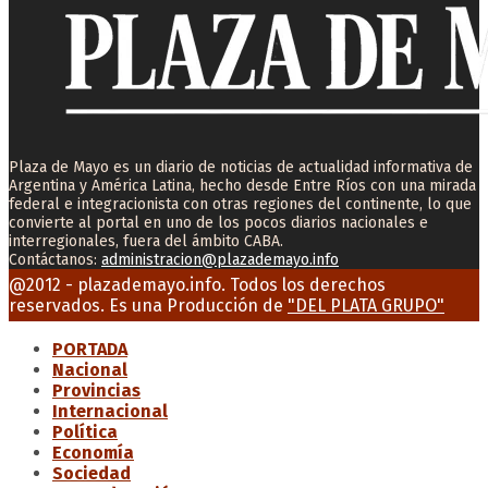
Plaza de Mayo es un diario de noticias de actualidad informativa de
Argentina y América Latina, hecho desde Entre Ríos con una mirada
federal e integracionista con otras regiones del continente, lo que
convierte al portal en uno de los pocos diarios nacionales e
interregionales, fuera del ámbito CABA.
Contáctanos:
administracion@plazademayo.info
Facebook
Twitter
Instagram
Youtube
Email
@2012 - plazademayo.info. Todos los derechos
reservados. Es una Producción de
"DEL PLATA GRUPO"
PORTADA
Nacional
Provincias
Internacional
Política
Economía
Sociedad