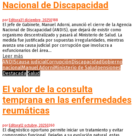
Nacional de Discapacidad
por
Editora
31 diciembre, 2025
0
188
El jefe de Gabinete, Manuel Adorni, anunció el cierre de la Agencia
Nacional de Discapacidad (ANDIS), que dejará de existir como
organismo descentralizado y pasará al Ministerio de Salud. La
medida fue justificada por supuestas irregularidades, mientras
avanza una causa judicial por corrupción que involucra a
exfuncionarios del área....
Leer más
ANDIS
causa judicial
Corrupción
Discapacidad
Gobierno
nacional
Manuel Adorni
Ministerio de Salud
pensiones
Destacada
Salud
El valor de la consulta
temprana en las enfermedades
reumáticas
por
Editora
12 octubre, 2025
0
260
El diagnóstico oportuno permite iniciar un tratamiento y evitar
compromiso funcional. Dejadas a su evolución natural, estas