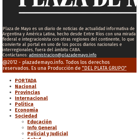
Plaza de Mayo es un diario de noticias de actualidad informativa de
Argentina y América Latina, hecho desde Entre Ríos con una mirada
federal e integracionista con otras regiones del continente, lo que
convierte al portal en uno de los pocos diarios nacionales e
interregionales, fuera del ámbito CABA.
Contáctanos:
administracion@plazademayo.info
Facebook
Twitter
Instagram
Youtube
Email
@2012 - plazademayo.info. Todos los derechos
reservados. Es una Producción de
"DEL PLATA GRUPO"
PORTADA
Nacional
Provincias
Internacional
Política
Economía
Sociedad
Educación
Info General
Policial y Judicial