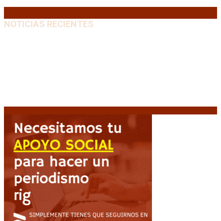
« Jul
NOTICIAS RECIENTES
Emergencia en Canadá: incendios forestales obligan
a evacuar a más de 20.000 personas
9 agosto, 2026
Martín Soria: “La sociedad le dobló el brazo al
Gobierno” por la extranjerización de tierras
9 agosto,
2026
Heller apuntó contra el Gobierno: “Busca destruir el
Estado desde adentro”
9 agosto, 2026