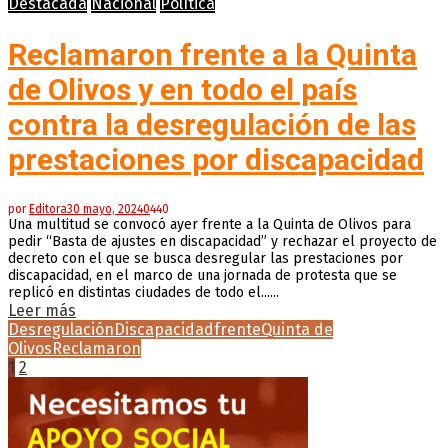
Destacada
Nacional
Política
Reclamaron frente a la Quinta
de Olivos y en todo el país
contra la desregulación de las
prestaciones por discapacidad
por
Editora
30 mayo, 2024
0
440
Una multitud se convocó ayer frente a la Quinta de Olivos para
pedir “Basta de ajustes en discapacidad” y rechazar el proyecto de
decreto con el que se busca desregular las prestaciones por
discapacidad, en el marco de una jornada de protesta que se
replicó en distintas ciudades de todo el......
Leer más
Desregulación
Discapacidad
frente
Quinta de
Olivos
Reclamaron
Paginación
1
2
de
entradas