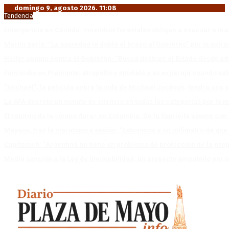
domingo 9, agosto 2026. 11:08
Tendencia
Emergencia en Canadá: incendios forestales obligan a evacuar a má
Martín Soria: “La sociedad le dobló el brazo al Gobierno” por la extra
Heller apuntó contra el Gobierno: “Busca destruir el Estado desde ad
Femicidio en Piamonte: atropelló y apuñaló a su expareja cuando salí
“Michael”, la película sobre la vida de Michael Jackson, tendrá una 
La AFA decretó un minuto de silencio en todas las categorías por la 
El retorno de la «mano dura» en Colombia: De la Espriella asume co
Mayans, tras la maratónica sesión: “Estuvimos a un milímetro de que 
Capitanich: “Argentina no tiene un problema de protección de la pro
Media sanción a la Ley de Inviolabilidad: un proyecto amputado por l