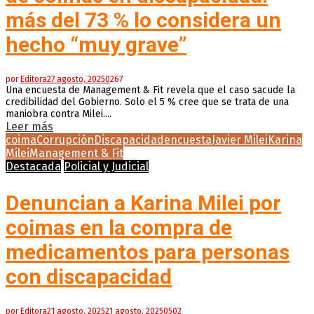
más del 73 % lo considera un
hecho “muy grave”
por
Editora
27 agosto, 2025
0
267
Una encuesta de Management & Fit revela que el caso sacude la
credibilidad del Gobierno. Solo el 5 % cree que se trata de una
maniobra contra Milei....
Leer más
coima
Corrupción
Discapacidad
encuesta
Javier Milei
Karina
Milei
Management & Fit
Destacada
Policial y Judicial
Denuncian a Karina Milei por
coimas en la compra de
medicamentos para personas
con discapacidad
por
Editora
21 agosto, 2025
21 agosto, 2025
0
502