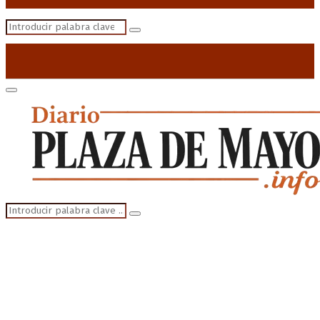
Search
Search
for:
Primary
Menu
Search
Search
for: