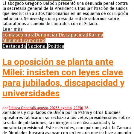
El abogado Gregorio Dalbón presentó una denuncia penal contra
la secretaria general de la Presidencia tras la filtración de audios
que involucran a altos funcionarios en un esquema de corrupción
millonario. Se investiga una presunta red de sobornos sobre
laboratorios a cambio de contratos con el Estado....
Leer más
coimas
compra
Denuncian
Discapacidad
Karina
Milei
medicamentos
Destacada
Nacional
Política
La oposición se planta ante
Milei: insisten con leyes clave
para jubilados, discapacidad y
universidades
por
Editora General
6 agosto, 2025
6 agosto, 2025
0
185
Senadores y diputados de Unión por la Patria y otros bloques
opositores ratificaron su rechazo a los vetos presidenciales sobre
la suba de jubilaciones, la emergencia en discapacidad y la
moratoria previsional. Este miércoles, con quórum justo, la Cámara
de Diputados buscará avanzar con un temario que incluye aumento