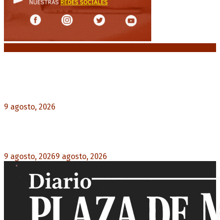
Noticias destacadas
Emergencia en Canadá: incendios forestales
obligan a evacuar a más de 20.000 personas
9 agosto, 2026
0
Martín Soria: “La sociedad le dobló el brazo al
Gobierno” por la extranjerización de tierras
9 agosto, 2026
9 agosto, 2026
0