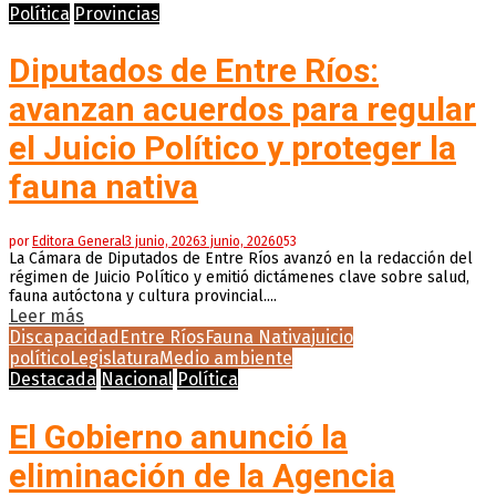
Política
Provincias
Diputados de Entre Ríos:
avanzan acuerdos para regular
el Juicio Político y proteger la
fauna nativa
por
Editora General
3 junio, 2026
3 junio, 2026
0
53
La Cámara de Diputados de Entre Ríos avanzó en la redacción del
régimen de Juicio Político y emitió dictámenes clave sobre salud,
fauna autóctona y cultura provincial....
Leer más
Discapacidad
Entre Ríos
Fauna Nativa
juicio
político
Legislatura
Medio ambiente
Destacada
Nacional
Política
El Gobierno anunció la
eliminación de la Agencia