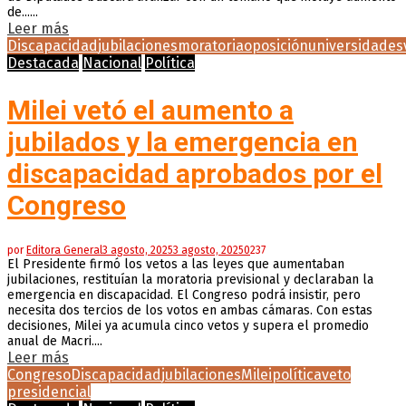
de......
Leer más
Discapacidad
jubilaciones
moratoria
oposición
universidades
Destacada
Nacional
Política
Milei vetó el aumento a
jubilados y la emergencia en
discapacidad aprobados por el
Congreso
por
Editora General
3 agosto, 2025
3 agosto, 2025
0
237
El Presidente firmó los vetos a las leyes que aumentaban
jubilaciones, restituían la moratoria previsional y declaraban la
emergencia en discapacidad. El Congreso podrá insistir, pero
necesita dos tercios de los votos en ambas cámaras. Con estas
decisiones, Milei ya acumula cinco vetos y supera el promedio
anual de Macri....
Leer más
Congreso
Discapacidad
jubilaciones
Milei
política
veto
presidencial