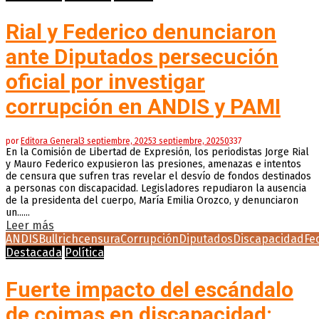
Rial y Federico denunciaron
ante Diputados persecución
oficial por investigar
corrupción en ANDIS y PAMI
por
Editora General
3 septiembre, 2025
3 septiembre, 2025
0
337
En la Comisión de Libertad de Expresión, los periodistas Jorge Rial
y Mauro Federico expusieron las presiones, amenazas e intentos
de censura que sufren tras revelar el desvío de fondos destinados
a personas con discapacidad. Legisladores repudiaron la ausencia
de la presidenta del cuerpo, María Emilia Orozco, y denunciaron
un......
Leer más
ANDIS
Bullrich
censura
Corrupción
Diputados
Discapacidad
Fe
Destacada
Política
Fuerte impacto del escándalo
de coimas en discapacidad: