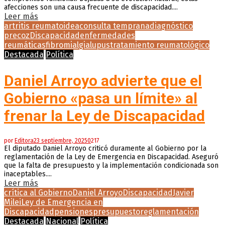
afecciones son una causa frecuente de discapacidad....
Leer más
artritis reumatoidea
consulta temprana
diagnóstico
precoz
Discapacidad
enfermedades
reumáticas
fibromialgia
lupus
tratamiento reumatológico
Destacada
Política
Daniel Arroyo advierte que el
Gobierno «pasa un límite» al
frenar la Ley de Discapacidad
por
Editora
23 septiembre, 2025
0
217
El diputado Daniel Arroyo criticó duramente al Gobierno por la
reglamentación de la Ley de Emergencia en Discapacidad. Aseguró
que la falta de presupuesto y la implementación condicionada son
inaceptables....
Leer más
crítica al Gobierno
Daniel Arroyo
Discapacidad
Javier
Milei
Ley de Emergencia en
Discapacidad
pensiones
presupuesto
reglamentación
Destacada
Nacional
Política