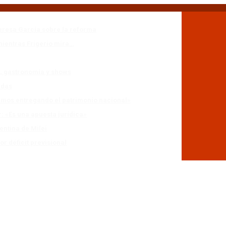
eresa García sobre la reforma
mientras Frigerio mira…
n, gastronomía y shows
adas
stamos entregando el patrimonio nacional»
r: «Es una apuesta jurídica»
entina de Milei
r déficit previsional