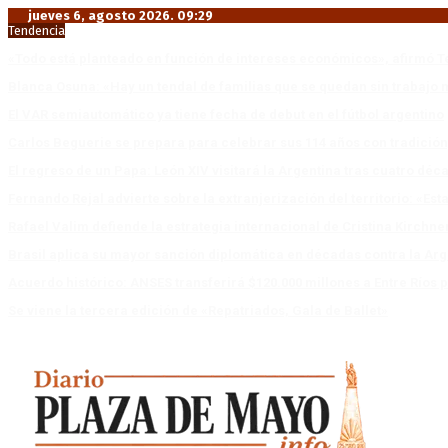
jueves 6, agosto 2026. 09:29
Tendencia
«Todo está planteado en función de intereses económicos», afirmó T
Blanca Osuna: «Hay un tendal de familias que se quedan sin trabajo 
El VAR semiautomático ya tiene fecha de debut en el fútbol argentino
Carlos Beguerie se prepara para celebrar sus 114 años con tradició
El regreso de un Papa: León XIV visitará la Argentina tras cuatro déc
Fernando Rejal advierte sobre la extranjerización del territorio: «E
Rafael Valim defiende la estrategia internacional de Cristina Kirchne
Brasil aplica su mayor sanción diplomática en décadas contra la Arg
Acuerdo histórico: ANSES transferirá $120.000 millones a Entre Ríos po
Se viene la tercera edición de «Repatriados, Gala de Ballet»