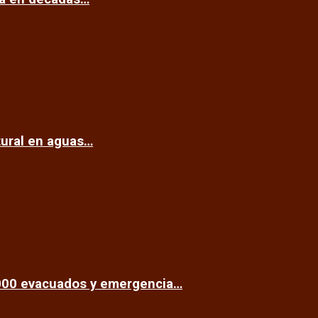
tural en aguas…
.000 evacuados y emergencia…