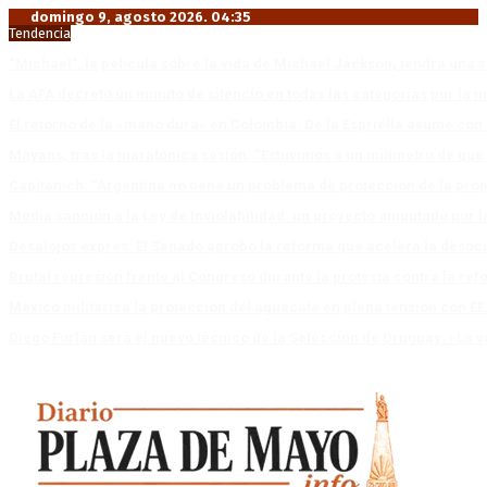
domingo 9, agosto 2026. 04:35
Tendencia
“Michael”, la película sobre la vida de Michael Jackson, tendrá una 
La AFA decretó un minuto de silencio en todas las categorías por la 
El retorno de la «mano dura» en Colombia: De la Espriella asume co
Mayans, tras la maratónica sesión: “Estuvimos a un milímetro de que 
Capitanich: “Argentina no tiene un problema de protección de la pro
Media sanción a la Ley de Inviolabilidad: un proyecto amputado por l
Desalojos exprés: El Senado aprobó la reforma que acelera la deso
Brutal represión frente al Congreso durante la protesta contra la re
México militariza la protección del aguacate en plena tensión con EE
Diego Forlán será el nuevo técnico de la Selección de Uruguay: «La v