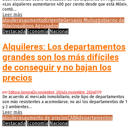
«Los alquileres aumentaron 400 por ciento desde que está Milei»,
contó....
Leer más
alquileres
aumento
dirigente
Gervasio Muñoz
gobierno de
Milei
Inquilinos Agrupados
Destacada
Economía
Nacional
Alquileres: Los departamentos
grandes son los más difíciles
de conseguir y no bajan los
precios
por
Editora General
24 noviembre, 2024
24 noviembre, 2024
0
220
De acuerdo al mercado inmobiliario, este tipo de departamentos
son más resistentes a acomodarse, no así los departamentos de 1
y 2 ambientes....
Leer más
alquileres
aumento de precios
CABA
departamentos
Destacada
Economía
Nacional