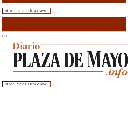
Search
Search
for:
Primary
Menu
Search
Search
for: