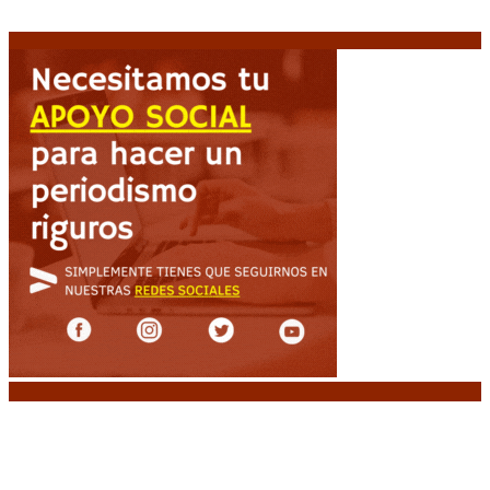
Espriella asume con una agenda de militarización y
ruptura
8 agosto, 2026
Noticias destacadas
“Michael”, la película sobre la vida de Michael
Jackson, tendrá una secuela