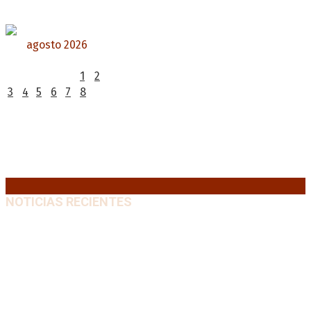
agosto 2026
L
M
X
J
V
S
D
1
2
3
4
5
6
7
8
9
10
11
12
13
14
15
16
17
18
19
20
21
22
23
24
25
26
27
28
29
30
31
« Jul
NOTICIAS RECIENTES
“Michael”, la película sobre la vida de Michael
Jackson, tendrá una secuela
8 agosto, 2026
La AFA decretó un minuto de silencio en todas las
categorías por la muerte de Jorge Messi
8 agosto,
2026
El retorno de la «mano dura» en Colombia: De la