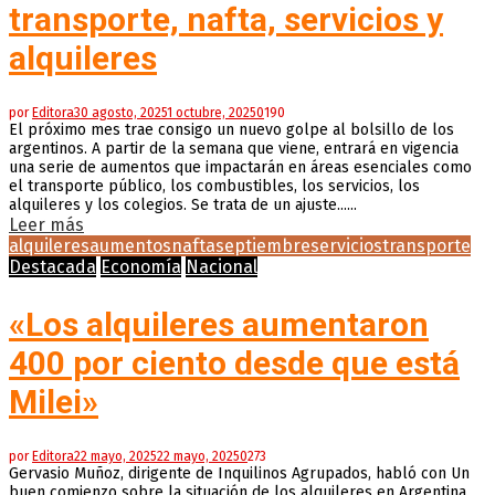
transporte, nafta, servicios y
alquileres
por
Editora
30 agosto, 2025
1 octubre, 2025
0
190
El próximo mes trae consigo un nuevo golpe al bolsillo de los
argentinos. A partir de la semana que viene, entrará en vigencia
una serie de aumentos que impactarán en áreas esenciales como
el transporte público, los combustibles, los servicios, los
alquileres y los colegios. Se trata de un ajuste......
Leer más
alquileres
aumentos
nafta
septiembre
servicios
transporte
Destacada
Economía
Nacional
«Los alquileres aumentaron
400 por ciento desde que está
Milei»
por
Editora
22 mayo, 2025
22 mayo, 2025
0
273
Gervasio Muñoz, dirigente de Inquilinos Agrupados, habló con Un
buen comienzo sobre la situación de los alquileres en Argentina.