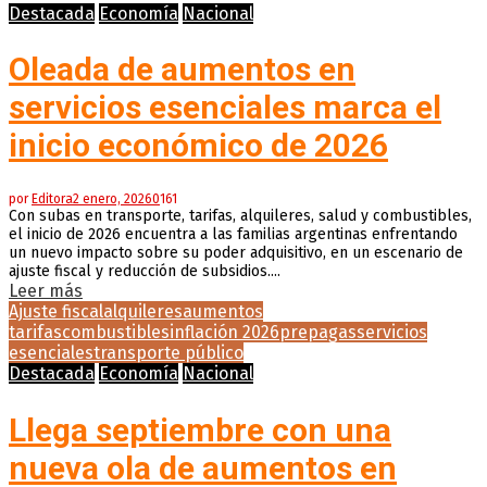
Destacada
Economía
Nacional
Oleada de aumentos en
servicios esenciales marca el
inicio económico de 2026
por
Editora
2 enero, 2026
0
161
Con subas en transporte, tarifas, alquileres, salud y combustibles,
el inicio de 2026 encuentra a las familias argentinas enfrentando
un nuevo impacto sobre su poder adquisitivo, en un escenario de
ajuste fiscal y reducción de subsidios....
Leer más
Ajuste fiscal
alquileres
aumentos
tarifas
combustibles
inflación 2026
prepagas
servicios
esenciales
transporte público
Destacada
Economía
Nacional
Llega septiembre con una
nueva ola de aumentos en