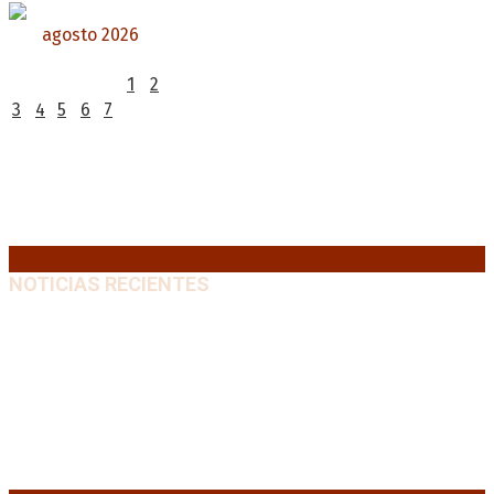
agosto 2026
L
M
X
J
V
S
D
1
2
3
4
5
6
7
8
9
10
11
12
13
14
15
16
17
18
19
20
21
22
23
24
25
26
27
28
29
30
31
« Jul
NOTICIAS RECIENTES
Media sanción a la Ley de Inviolabilidad: un proyecto
amputado por la presión social y el rechazo federal
7
agosto, 2026
Desalojos exprés: El Senado aprobó la reforma que
acelera la desocupación de inmuebles
7 agosto, 2026
Brutal represión frente al Congreso durante la
protesta contra la reforma de la propiedad privada
7 agosto, 2026