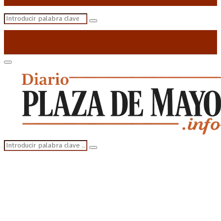
Search
Search
for:
Primary
Menu
Search
Search
for: