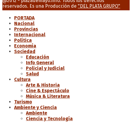
@2012 - plazademayo.info. Todos los derechos
reservados. Es una Producción de
"DEL PLATA GRUPO"
PORTADA
Nacional
Provincias
Internacional
Política
Economía
Sociedad
Educación
Info General
Policial y Judicial
Salud
Cultura
Arte & Historia
Cine & Espectáculo
Música & Literatura
Turismo
Ambiente y Ciencia
Ambiente
Ciencia y Tecnología