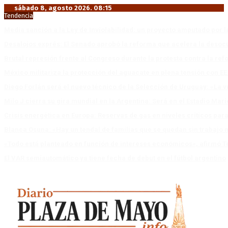
sábado 8, agosto 2026. 08:15
Tendencia
Media sanción a la Ley de Inviolabilidad: un proyecto amputado por l
Desalojos exprés: El Senado aprobó la reforma que acelera la deso
Brutal represión frente al Congreso durante la protesta contra la re
México militariza la protección del aguacate en plena tensión con EE
Diego Forlán será el nuevo técnico de la Selección de Uruguay: «La v
Milo J cierra su gira mundial en la Argentina: Será en el Estadio Mar
Crisis energética en Europa: Reservas de gas en niveles críticos para
Blanca Osuna: «Hay un tendal de familias que se quedan sin trabajo 
«Todo está planteado en función de intereses económicos», afirmó T
El VAR semiautomático ya tiene fecha de debut en el fútbol argentino