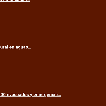
tural en aguas…
.000 evacuados y emergencia…