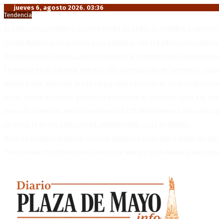
jueves 6, agosto 2026. 03:36
Tendencia
El VAR semiautomático ya tiene fecha de debut en el fútbol argentino
Carlos Beguerie se prepara para celebrar sus 114 años con tradició
El regreso de un Papa: León XIV visitará la Argentina tras cuatro déc
Fernando Rejal advierte sobre la extranjerización del territorio: «E
Rafael Valim defiende la estrategia internacional de Cristina Kirchne
Brasil aplica su mayor sanción diplomática en décadas contra la Arg
Acuerdo histórico: ANSES transferirá $120.000 millones a Entre Ríos po
Se viene la tercera edición de «Repatriados, Gala de Ballet»
Ricardo Quintela propone «revisar todos los contratos y todas las ley
Yerba mate: el INYM elimina límites de venta y profundiza la desregu