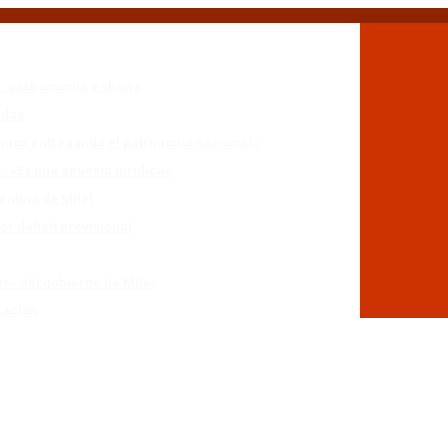
n, gastronomía y shows
adas
stamos entregando el patrimonio nacional»
r: «Es una apuesta jurídica»
entina de Milei
r déficit previsional
es» del gobierno de Milei
lación