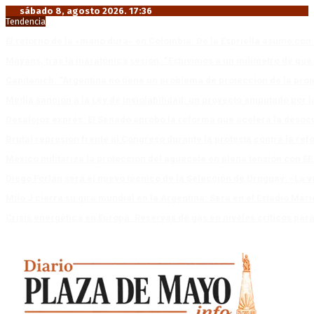
sábado 8, agosto 2026. 17:36
Tendencia
El retorno de la «mano dura» en Colombia: De la Espriella asume co
Mayans, tras la maratónica sesión: “Estuvimos a un milímetro de que 
Capitanich: “Argentina no tiene un problema de protección de la pro
Media sanción a la Ley de Inviolabilidad: un proyecto amputado por l
Desalojos exprés: El Senado aprobó la reforma que acelera la deso
Brutal represión frente al Congreso durante la protesta contra la re
México militariza la protección del aguacate en plena tensión con EE
Diego Forlán será el nuevo técnico de la Selección de Uruguay: «La v
Milo J cierra su gira mundial en la Argentina: Será en el Estadio Mar
Crisis energética en Europa: Reservas de gas en niveles críticos para