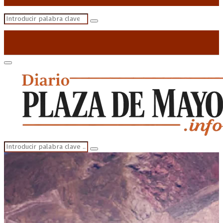
Search
Search
for:
Primary
Menu
Search
Search
for: