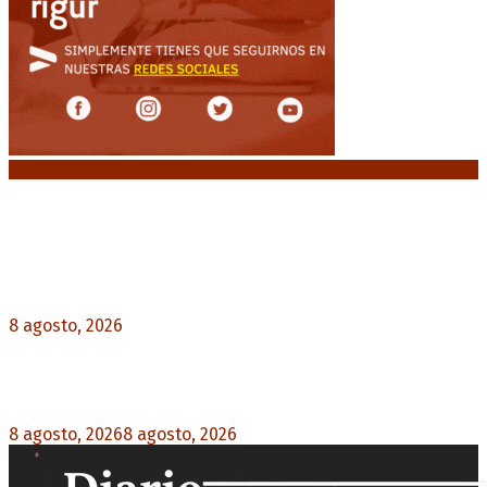
Noticias destacadas
El retorno de la «mano dura» en Colombia: De la
Espriella asume con una agenda de militarización
y ruptura
8 agosto, 2026
0
Mayans, tras la maratónica sesión: “Estuvimos a
un milímetro de que se caiga la ley completa”
8 agosto, 2026
8 agosto, 2026
0