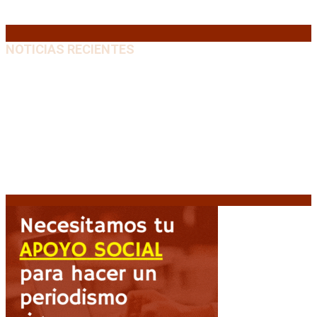
31
« Jul
NOTICIAS RECIENTES
El retorno de la «mano dura» en Colombia: De la
Espriella asume con una agenda de militarización y
ruptura
8 agosto, 2026
Mayans, tras la maratónica sesión: “Estuvimos a un
milímetro de que se caiga la ley completa”
8 agosto,
2026
Capitanich: “Argentina no tiene un problema de
protección de la propiedad, sino de acceso”
8
agosto, 2026