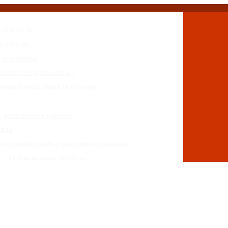
uelta de la…
io Alberto…
 el invierno
mientras Frigerio mira…
eresa García sobre la reforma
n, gastronomía y shows
adas
stamos entregando el patrimonio nacional»
r: «Es una apuesta jurídica»