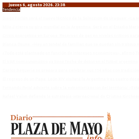
jueves 6, agosto 2026. 23:38
Tendencia
Diego Forlán será el nuevo técnico de la Selección de Uruguay: «La v
Milo J cierra su gira mundial en la Argentina: Será en el Estadio Mar
Crisis energética en Europa: Reservas de gas en niveles críticos para
Blanca Osuna: «Hay un tendal de familias que se quedan sin trabajo 
«Todo está planteado en función de intereses económicos», afirmó T
El VAR semiautomático ya tiene fecha de debut en el fútbol argentino
Carlos Beguerie se prepara para celebrar sus 114 años con tradició
El regreso de un Papa: León XIV visitará la Argentina tras cuatro déc
Fernando Rejal advierte sobre la extranjerización del territorio: «E
Rafael Valim defiende la estrategia internacional de Cristina Kirchne