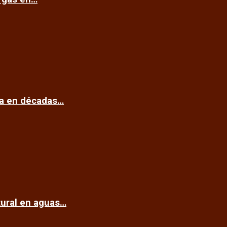
ca en décadas…
tural en aguas…