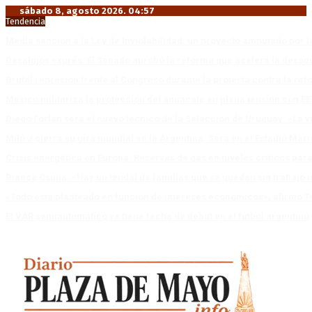
sábado 8, agosto 2026. 04:57
Tendencia
Media sanción a la Ley de Inviolabilidad: un proyecto amputado por l
Desalojos exprés: El Senado aprobó la reforma que acelera la deso
Brutal represión frente al Congreso durante la protesta contra la re
México militariza la protección del aguacate en plena tensión con EE
Diego Forlán será el nuevo técnico de la Selección de Uruguay: «La v
Milo J cierra su gira mundial en la Argentina: Será en el Estadio Mar
Crisis energética en Europa: Reservas de gas en niveles críticos para
Blanca Osuna: «Hay un tendal de familias que se quedan sin trabajo 
«Todo está planteado en función de intereses económicos», afirmó T
El VAR semiautomático ya tiene fecha de debut en el fútbol argentino