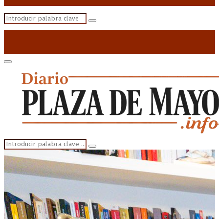
Search
Search
for:
Primary
Menu
Search
Search
for: