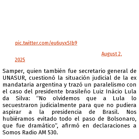
de UNASUR y a Gabriela Rivadeneira, ex
presidenta de la Asamblea Nacional del
Ecuador.
Amigos ambos y compañeros de la Patria
Grande. Conversamos largamente sobre la
situación internacional y…
pic.twitter.com/eu6uyxSIb9
— Cristina Kirchner (@CFKArgentina)
August 2,
2025
Samper, quien también fue secretario general de
UNASUR, cuestionó la situación judicial de la ex
mandataria argentina y trazó un paralelismo con
el caso del presidente brasileño Luiz Inácio Lula
da Silva: “No olvidemos que a Lula lo
secuestraron judicialmente para que no pudiera
aspirar a la presidencia de Brasil. Nos
hubiéramos evitado todo el paso de Bolsonaro,
que fue dramático”, afirmó en declaraciones a
Somos Radio AM 530.