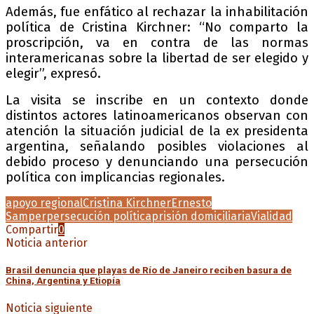
Además, fue enfático al rechazar la inhabilitación
política de Cristina Kirchner: “No comparto la
proscripción, va en contra de las normas
interamericanas sobre la libertad de ser elegido y
elegir”, expresó.
La visita se inscribe en un contexto donde
distintos actores latinoamericanos observan con
atención la situación judicial de la ex presidenta
argentina, señalando posibles violaciones al
debido proceso y denunciando una persecución
política con implicancias regionales.
apoyo regional
Cristina Kirchner
Ernesto
Samper
persecución política
prisión domiciliaria
Vialidad
Compartir
0
Noticia anterior
Brasil denuncia que playas de Río de Janeiro reciben basura de
China, Argentina y Etiopía
Noticia siguiente