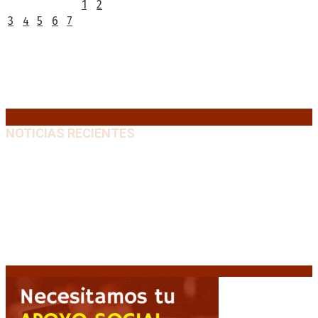
1
2
3
4
5
6
7
8
9
10
11
12
13
14
15
16
17
18
19
20
21
22
23
24
25
26
27
28
29
30
31
« Jul
NOTICIAS RECIENTES
Media sanción a la Ley de Inviolabilidad: un proyecto
amputado por la presión social y el rechazo federal
7
agosto, 2026
Desalojos exprés: El Senado aprobó la reforma que
acelera la desocupación de inmuebles
7 agosto, 2026
Brutal represión frente al Congreso durante la
protesta contra la reforma de la propiedad privada
7 agosto, 2026