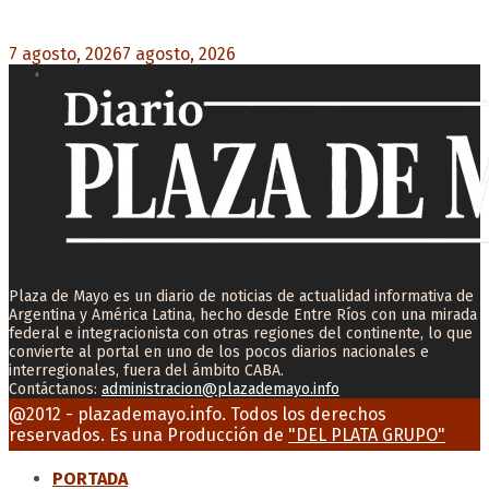
que acelera la desocupación de inmuebles
7 agosto, 2026
7 agosto, 2026
0
Plaza de Mayo es un diario de noticias de actualidad informativa de
Argentina y América Latina, hecho desde Entre Ríos con una mirada
federal e integracionista con otras regiones del continente, lo que
convierte al portal en uno de los pocos diarios nacionales e
interregionales, fuera del ámbito CABA.
Contáctanos:
administracion@plazademayo.info
Facebook
Twitter
Instagram
Youtube
Email
@2012 - plazademayo.info. Todos los derechos
reservados. Es una Producción de
"DEL PLATA GRUPO"
PORTADA