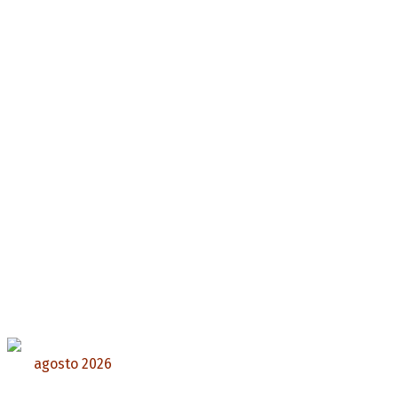
agosto 2026
L
M
X
J
V
S
D