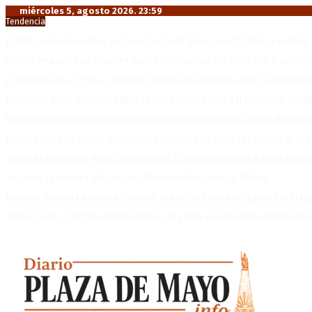
miércoles 5, agosto 2026. 23:59
Tendencia
El VAR semiautomático ya tiene fecha de debut en el fútbol argentino
Carlos Beguerie se prepara para celebrar sus 114 años con tradició
El regreso de un Papa: León XIV visitará la Argentina tras cuatro déc
Fernando Rejal advierte sobre la extranjerización del territorio: «E
Rafael Valim defiende la estrategia internacional de Cristina Kirchne
Brasil aplica su mayor sanción diplomática en décadas contra la Arg
Acuerdo histórico: ANSES transferirá $120.000 millones a Entre Ríos po
Se viene la tercera edición de «Repatriados, Gala de Ballet»
Ricardo Quintela propone «revisar todos los contratos y todas las ley
Yerba mate: el INYM elimina límites de venta y profundiza la desregu