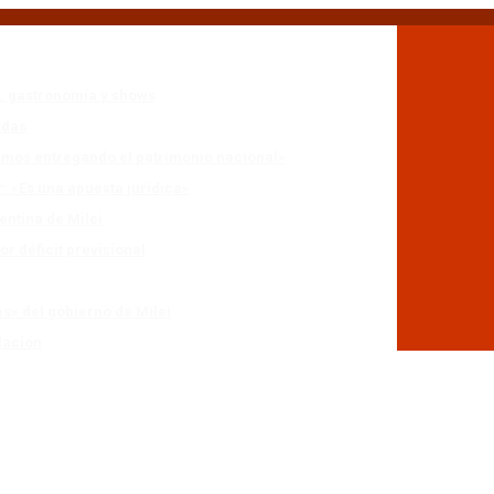
n, gastronomía y shows
adas
stamos entregando el patrimonio nacional»
r: «Es una apuesta jurídica»
entina de Milei
r déficit previsional
es» del gobierno de Milei
lación