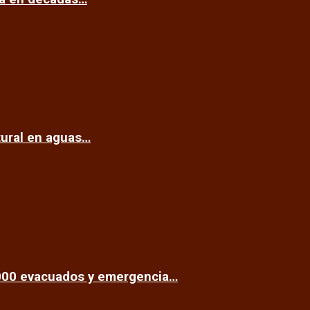
tural en aguas…
.000 evacuados y emergencia…