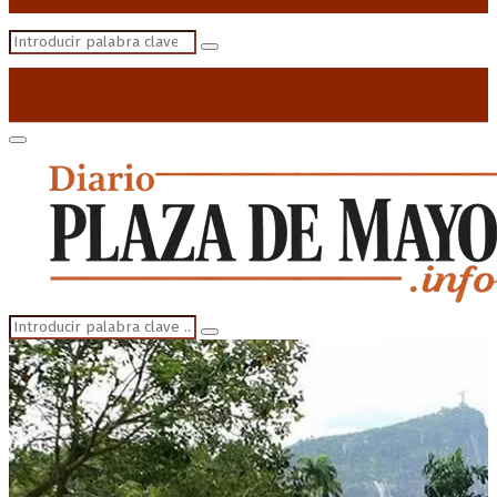
Search
Search
for:
Primary
Menu
Search
Search
for: