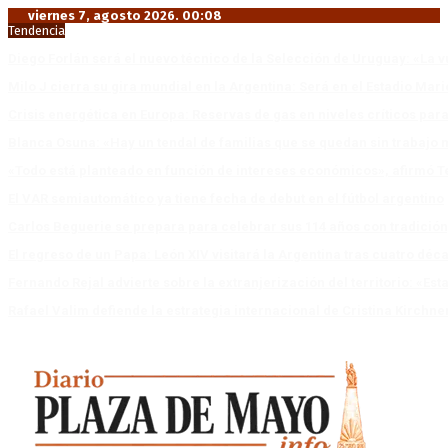
viernes 7, agosto 2026. 00:08
Tendencia
Diego Forlán será el nuevo técnico de la Selección de Uruguay: «La v
Milo J cierra su gira mundial en la Argentina: Será en el Estadio Mar
Crisis energética en Europa: Reservas de gas en niveles críticos para
Blanca Osuna: «Hay un tendal de familias que se quedan sin trabajo 
«Todo está planteado en función de intereses económicos», afirmó T
El VAR semiautomático ya tiene fecha de debut en el fútbol argentino
Carlos Beguerie se prepara para celebrar sus 114 años con tradició
El regreso de un Papa: León XIV visitará la Argentina tras cuatro déc
Fernando Rejal advierte sobre la extranjerización del territorio: «E
Rafael Valim defiende la estrategia internacional de Cristina Kirchne