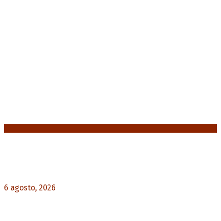
Noticias destacadas
Diego Forlán será el nuevo técnico de la
Selección de Uruguay: «La vuelta de la leyenda»
6 agosto, 2026
0
Milo J cierra su gira mundial en la Argentina:
Será en el Estadio Mario Alberto Kempes