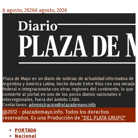
6 agosto, 2026
6 agosto, 2026
0
Plaza de Mayo es un diario de noticias de actualidad informativa de
Argentina y América Latina, hecho desde Entre Ríos con una mirada
federal e integracionista con otras regiones del continente, lo que
convierte al portal en uno de los pocos diarios nacionales e
interregionales, fuera del ámbito CABA.
Contáctanos:
administracion@plazademayo.info
Facebook
Twitter
Instagram
Youtube
Email
@2012 - plazademayo.info. Todos los derechos
reservados. Es una Producción de
"DEL PLATA GRUPO"
PORTADA
Nacional