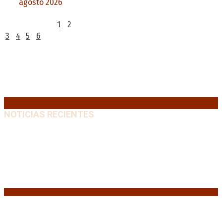
agosto 2026
L
M
X
J
V
S
D
1
2
3
4
5
6
7
8
9
10
11
12
13
14
15
16
17
18
19
20
21
22
23
24
25
26
27
28
29
30
31
« Jul
NOTICIAS RECIENTES
Diego Forlán será el nuevo técnico de la Selección de
Uruguay: «La vuelta de la leyenda»
6 agosto, 2026
Milo J cierra su gira mundial en la Argentina: Será en
el Estadio Mario Alberto Kempes
6 agosto, 2026
Crisis energética en Europa: Reservas de gas en
niveles críticos para el invierno
6 agosto, 2026